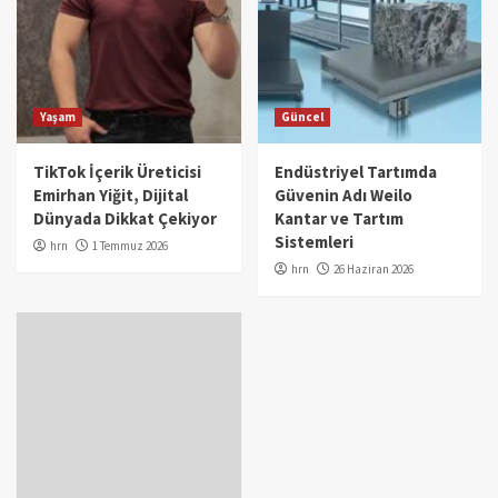
Yaşam
Güncel
TikTok İçerik Üreticisi
Endüstriyel Tartımda
Emirhan Yiğit, Dijital
Güvenin Adı Weilo
Dünyada Dikkat Çekiyor
Kantar ve Tartım
Sistemleri
hrn
1 Temmuz 2026
hrn
26 Haziran 2026