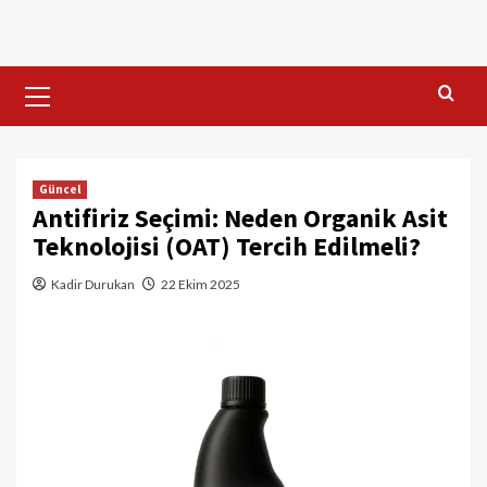
Skip
to
content
Primary
Menu
Güncel
Antifiriz Seçimi: Neden Organik Asit
Teknolojisi (OAT) Tercih Edilmeli?
Kadir Durukan
22 Ekim 2025