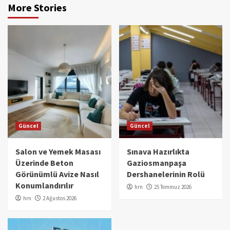
More Stories
Güncel
Güncel
Salon ve Yemek Masası
Sınava Hazırlıkta
Üzerinde Beton
Gaziosmanpaşa
Görünümlü Avize Nasıl
Dershanelerinin Rolü
Konumlandırılır
hrn
25 Temmuz 2026
hrn
2 Ağustos 2026