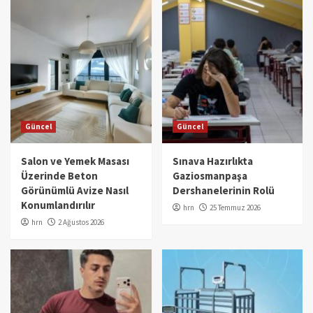
Güncel
Güncel
Salon ve Yemek Masası
Sınava Hazırlıkta
Üzerinde Beton
Gaziosmanpaşa
Görünümlü Avize Nasıl
Dershanelerinin Rolü
Konumlandırılır
hrn
25 Temmuz 2026
hrn
2 Ağustos 2026