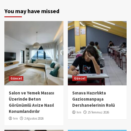
You may have missed
Güncel
Güncel
Salon ve Yemek Masası
Sınava Hazırlıkta
Üzerinde Beton
Gaziosmanpaşa
Görünümlü Avize Nasıl
Dershanelerinin Rolü
Konumlandırılır
hrn
25 Temmuz 2026
hrn
2 Ağustos 2026