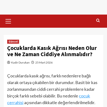
Skip
to
content
Primary
Menu
Güncel
Çocuklarda Kasık Ağrısı Neden Olur
ve Ne Zaman Ciddiye Alınmalıdır?
Kadir Durukan
25 Mart 2026
Çocuklarda kasık ağrısı, farklı nedenlere bağlı
olarak ortaya çıkabilen bir durumdur. Basit bir kas
zorlanmasından ciddi cerrahi problemlere kadar
birçok farklı sebebi olabilir. Bu nedenle
çocuk
cerrahisi
açısından dikkatle değerlendirilmelidir.