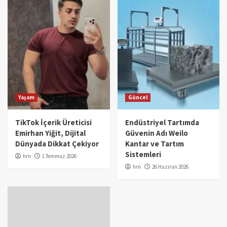
Yaşam
Güncel
TikTok İçerik Üreticisi
Endüstriyel Tartımda
Emirhan Yiğit, Dijital
Güvenin Adı Weilo
Dünyada Dikkat Çekiyor
Kantar ve Tartım
Sistemleri
hrn
1 Temmuz 2026
hrn
26 Haziran 2026