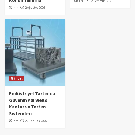
Konumlandırılır
hrn
25 Temmuz 2026
hrn
2 Ağustos 2026
Güncel
Endüstriyel Tartımda
Güvenin Adı Weilo
Kantar ve Tartım
Sistemleri
hrn
26 Haziran 2026