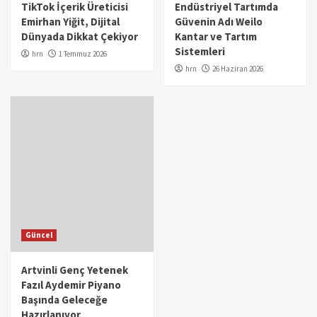
TikTok İçerik Üreticisi
Endüstriyel Tartımda
Emirhan Yiğit, Dijital
Güvenin Adı Weilo
Dünyada Dikkat Çekiyor
Kantar ve Tartım
Sistemleri
hrn
1 Temmuz 2026
hrn
26 Haziran 2026
Güncel
Artvinli Genç Yetenek
Fazıl Aydemir Piyano
Başında Geleceğe
Hazırlanıyor