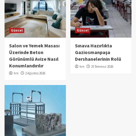
Güncel
Güncel
Salon ve Yemek Masası
Sınava Hazırlıkta
Üzerinde Beton
Gaziosmanpaşa
Görünümlü Avize Nasıl
Dershanelerinin Rolü
Konumlandırılır
hrn
25 Temmuz 2026
hrn
2 Ağustos 2026