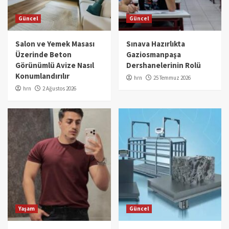
Güncel
Güncel
Salon ve Yemek Masası
Sınava Hazırlıkta
Üzerinde Beton
Gaziosmanpaşa
Görünümlü Avize Nasıl
Dershanelerinin Rolü
Konumlandırılır
hrn
25 Temmuz 2026
hrn
2 Ağustos 2026
Yaşam
Güncel