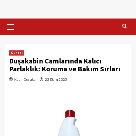
Skip
to
content
Primary
Menu
Güncel
Duşakabin Camlarında Kalıcı
Parlaklık: Koruma ve Bakım Sırları
Kadir Durukan
23 Ekim 2025