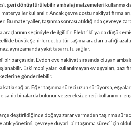
si,
geri dönüştürülebilir ambalaj malzemeleri
kullanmakla
i materyaller kullanılır. Ancak çevre dostu nakliyat firmaları
er. Bu materyaller, taşınma sonrası atıldığında çevreye za
araçlarının seçimiyle de ilgilidir. Elektrikli ya da düşük em
likle büyük şehirlerde, bu tür taşıma araçları trafiği azaltır 
maz, aynı zamanda yakıt tasarrufu sağlar.
bir parçasıdır. Evden eve nakliyat sırasında oluşan ambalaj 
lanabilir. Eski mobilyalar, kullanılmayan ev eşyaları, bazı f
zlerine gönderilebilir.
katkı sağlar. Eğer taşınma süreci uzun sürüyorsa, eşyalar
e sahip binalarda bulunur ve gereksiz enerji kullanımını eng
rçekleştirildiğinde doğaya zarar vermeden taşınma süreci 
 atık yönetimi, çevreye duyarlı bir taşınma süreci için oldu