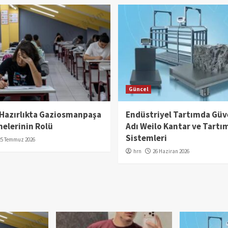
Güncel
 Hazırlıkta Gaziosmanpaşa
Endüstriyel Tartımda Güv
elerinin Rolü
Adı Weilo Kantar ve Tartı
Sistemleri
25 Temmuz 2026
hrn
26 Haziran 2026