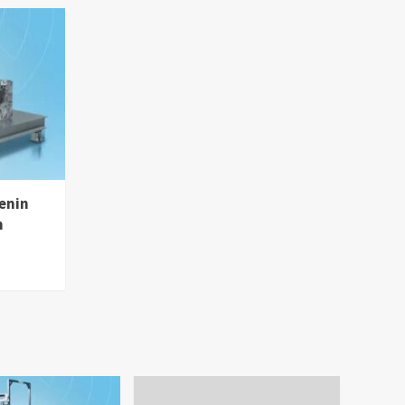
enin
m