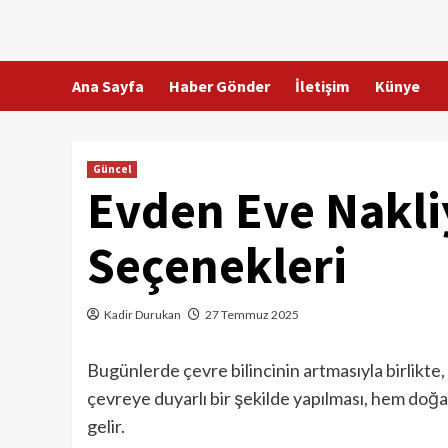
Skip
to
content
Ana Sayfa
Haber Gönder
İletişim
Künye
Güncel
Evden Eve Nakli
Seçenekleri
Kadir Durukan
27 Temmuz 2025
Bugünlerde çevre bilincinin artmasıyla birlikt
çevreye duyarlı bir şekilde yapılması, hem doğ
gelir.