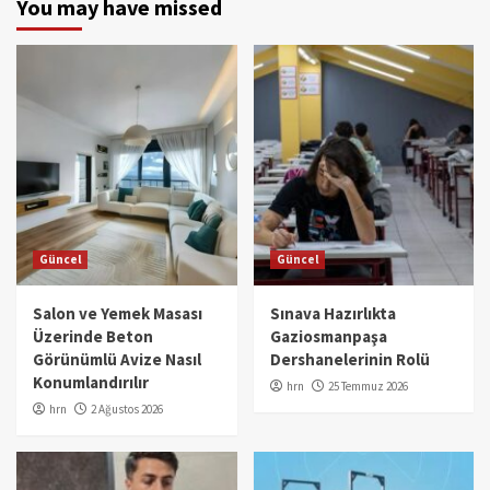
You may have missed
Güncel
Güncel
Salon ve Yemek Masası
Sınava Hazırlıkta
Üzerinde Beton
Gaziosmanpaşa
Görünümlü Avize Nasıl
Dershanelerinin Rolü
Konumlandırılır
hrn
25 Temmuz 2026
hrn
2 Ağustos 2026