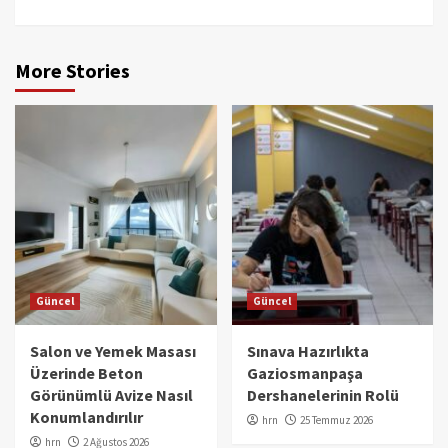
More Stories
Güncel
Güncel
Salon ve Yemek Masası
Sınava Hazırlıkta
Üzerinde Beton
Gaziosmanpaşa
Görünümlü Avize Nasıl
Dershanelerinin Rolü
Konumlandırılır
hrn
25 Temmuz 2026
hrn
2 Ağustos 2026