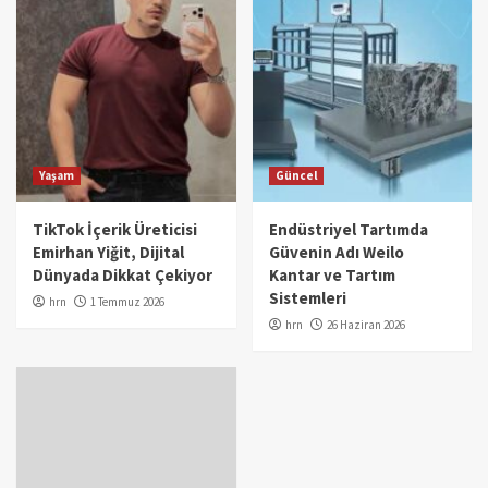
Yaşam
Güncel
TikTok İçerik Üreticisi
Endüstriyel Tartımda
Emirhan Yiğit, Dijital
Güvenin Adı Weilo
Dünyada Dikkat Çekiyor
Kantar ve Tartım
Sistemleri
hrn
1 Temmuz 2026
hrn
26 Haziran 2026