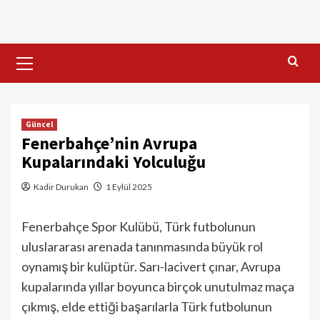
Skip
to
content
Primary
Menu
Güncel
Fenerbahçe’nin Avrupa
Kupalarındaki Yolculuğu
Kadir Durukan
1 Eylül 2025
Fenerbahçe Spor Kulübü, Türk futbolunun
uluslararası arenada tanınmasında büyük rol
oynamış bir kulüptür. Sarı-lacivert çınar, Avrupa
kupalarında yıllar boyunca birçok unutulmaz maça
çıkmış, elde ettiği başarılarla Türk futbolunun