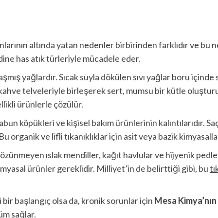
larının altında yatan nedenler birbirinden farklıdır ve bu 
dine has atık türleriyle mücadele eder.
mış yağlardır. Sıcak suyla dökülen sıvı yağlar boru içinde 
kahve telveleriyle birleşerek sert, mumsu bir kütle oluşturur.
likli ürünlerle çözülür.
abun köpükleri ve kişisel bakım ürünlerinin kalıntılarıdır. Sa
organik ve lifli tıkanıklıklar için asit veya bazik kimyasallar 
çözünmeyen ıslak mendiller, kağıt havlular ve hijyenik ped
yasal ürünler gereklidir. Milliyet’in de belirttiği gibi, bu
tı
bir başlangıç olsa da, kronik sorunlar için
Mesa Kimya’nın
üm sağlar.