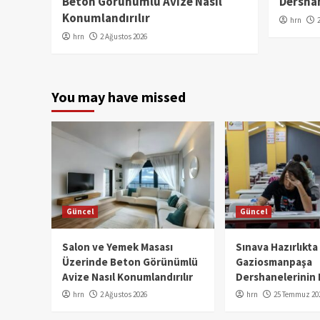
Beton Görünümlü Avize Nasıl
Dershan
Konumlandırılır
hrn
hrn
2 Ağustos 2026
You may have missed
Güncel
Güncel
Salon ve Yemek Masası
Sınava Hazırlıkta
Üzerinde Beton Görünümlü
Gaziosmanpaşa
Avize Nasıl Konumlandırılır
Dershanelerinin 
hrn
2 Ağustos 2026
hrn
25 Temmuz 20