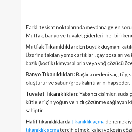
Farklı tesisat noktalarında meydana gelen sorun
Mutfak, banyo ve tuvalet giderleri, her biri ken
Mutfak Tıkanıklıkları:
En büyük düşmanı katılaş
Üzerine takılan yemek artıkları, çay posaları ve 
bazik (kostik) kimyasallarla veya yağ çözücü özel
Banyo Tıkanıklıkları:
Başlıca nedeni saç, tüy, s
oluşturur ve sabun/gres kalıntılarını hapseder. Bu 
Tuvalet Tıkanıklıkları:
Yabancı cisimler, suda 
kütleler için yoğun ve hızlı çözünme sağlayan kim
sahiptir.
Hafif tıkanıklıklarda
tıkanıklık açma
denemek iyi 
tıkanıklık açma
tercih etmek, kalıcı ve kesin çöz