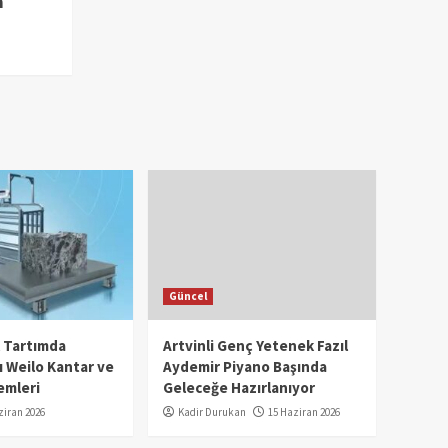
m
Güncel
l Tartımda
Artvinli Genç Yetenek Fazıl
 Weilo Kantar ve
Aydemir Piyano Başında
emleri
Geleceğe Hazırlanıyor
ziran 2026
Kadir Durukan
15 Haziran 2026