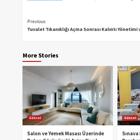
Continue
Previous
Tuvalet Tıkanıklığı Açma Sonrası Kalıntı Yönetimi 
Reading
More Stories
Güncel
Güncel
Salon ve Yemek Masası Üzerinde
Sınava