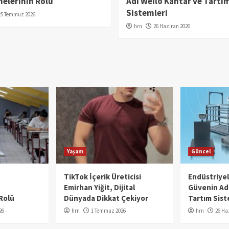
elerinin Rolü
Adı Weilo Kantar ve Tartı
Sistemleri
25 Temmuz 2026
hrn
26 Haziran 2026
Yaşam
Güncel
TikTok İçerik Üreticisi
Endüstriye
Emirhan Yiğit, Dijital
Güvenin Adı
Rolü
Dünyada Dikkat Çekiyor
Tartım Sist
26
hrn
1 Temmuz 2026
hrn
26 Ha