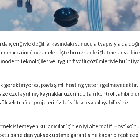
a da içeriğiyle değil, arkasındaki sunucu altyapısıyla da doğr
er marka imajını zedeler. İşte bu nedenle işletmeler ve birey
modern teknolojiler ve uygun fiyatlı çözümleriyle bu ihtiyacı
k gerektiriyorsa, paylaşımlı hosting yeterli gelmeyecekti
ize özel ayrılmış kaynaklar üzerinde tam kontrol sahibi ol
üksek trafikli projelerinizde istikrarı yakalayabilirsiniz.
ek istemeyen kullanıcılar için en iyi alternatif Hostixo’n
 dostu panelden yüksek uptime garantisine kadar birçok öz