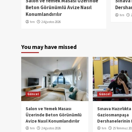
Salon ve Yemek Masası Üzerinde
Sınava
Beton Görünümlü Avize Nasıl
Dershan
Konumlandırılır
hrn
hrn
2 Ağustos 2026
You may have missed
Güncel
Güncel
Salon ve Yemek Masası
Sınava Hazırlıkta
Üzerinde Beton Görünümlü
Gaziosmanpaşa
Avize Nasıl Konumlandırılır
Dershanelerinin 
hrn
2 Ağustos 2026
hrn
25 Temmuz 20