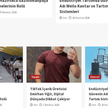
 Hazırlıkta Gaziosmanpaşa
Endüstriyel Tartımda Güv
elerinin Rolü
Adı Weilo Kantar ve Tartı
Sistemleri
25 Temmuz 2026
hrn
26 Haziran 2026
Yaşam
Güncel
TikTok İçerik Üreticisi
Endüstriye
Emirhan Yiğit, Dijital
Güvenin Adı
Rolü
Dünyada Dikkat Çekiyor
Tartım Sist
26
hrn
1 Temmuz 2026
hrn
26 Ha