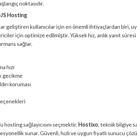
aşlangıç noktasıdır.
deJS Hosting
geliştiren kullanıcılar için en önemli ihtiyaçlardan biri, u
iriciler için optimize edilmiştir. Yüksek hız, anlık yanıt sür
ormans sağlar.
a hızı
ük gecikme
dırı koruması
seçenekleri
ru hosting sağlayıcısını seçmektir.
Hostixo
, teknik bilgiye s
rofesyonellik sunar. Güvenli, hızlı ve uygun fiyatlı sunucu ç