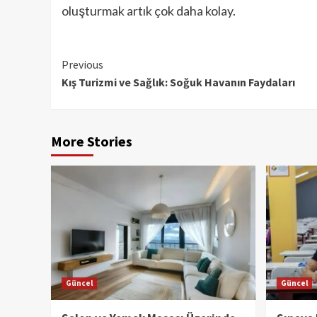
oluşturmak artık çok daha kolay.
Continue
Previous
Kış Turizmi ve Sağlık: Soğuk Havanın Faydaları
Reading
More Stories
Güncel
Güncel