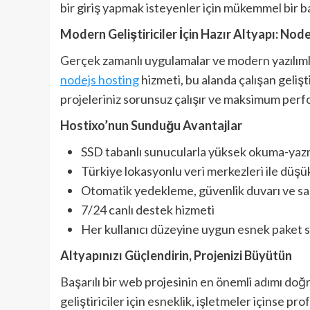
bir giriş yapmak isteyenler için mükemmel bir b
Modern Geliştiriciler İçin Hazır Altyapı: No
Gerçek zamanlı uygulamalar ve modern yazılımlar 
nodejs hosting
hizmeti, bu alanda çalışan gelişt
projeleriniz sorunsuz çalışır ve maksimum perf
Hostixo’nun Sunduğu Avantajlar
SSD tabanlı sunucularla yüksek okuma-yazm
Türkiye lokasyonlu veri merkezleri ile düş
Otomatik yedekleme, güvenlik duvarı ve sal
7/24 canlı destek hizmeti
Her kullanıcı düzeyine uygun esnek paket 
Altyapınızı Güçlendirin, Projenizi Büyütün
Başarılı bir web projesinin en önemli adımı doğ
geliştiriciler için esneklik, işletmeler içinse p