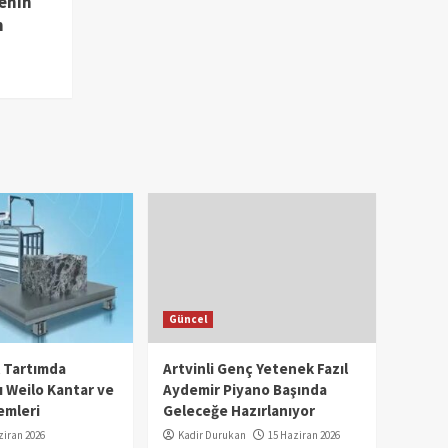
enin
m
Güncel
l Tartımda
Artvinli Genç Yetenek Fazıl
 Weilo Kantar ve
Aydemir Piyano Başında
emleri
Geleceğe Hazırlanıyor
ziran 2026
Kadir Durukan
15 Haziran 2026