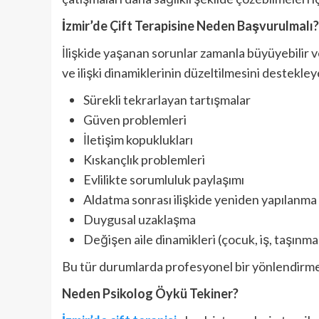
İzmir’de Çift Terapisine Neden Başvurulmalı?
İlişkide yaşanan sorunlar zamanla büyüyebilir ve 
ve ilişki dinamiklerinin düzeltilmesini destekley
Sürekli tekrarlayan tartışmalar
Güven problemleri
İletişim kopuklukları
Kıskançlık problemleri
Evlilikte sorumluluk paylaşımı
Aldatma sonrası ilişkide yeniden yapılanma
Duygusal uzaklaşma
Değişen aile dinamikleri (çocuk, iş, taşınma
Bu tür durumlarda profesyonel bir yönlendirme, 
Neden Psikolog Öykü Tekiner?