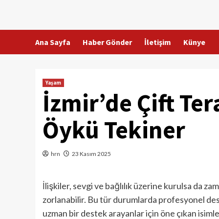
Skip
to
content
Ana Sayfa
Haber Gönder
İletişim
Künye
Yaşam
İzmir’de Çift Te
Öykü Tekiner
hrn
23 Kasım 2025
İlişkiler, sevgi ve bağlılık üzerine kurulsa da z
zorlanabilir. Bu tür durumlarda profesyonel deste
uzman bir destek arayanlar için öne çıkan isiml