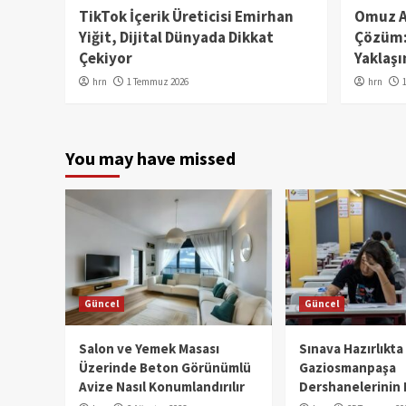
TikTok İçerik Üreticisi Emirhan
Omuz Ağ
Yiğit, Dijital Dünyada Dikkat
Çözüm: 
Çekiyor
Yaklaşı
hrn
1 Temmuz 2026
hrn
You may have missed
Güncel
Güncel
Salon ve Yemek Masası
Sınava Hazırlıkta
Üzerinde Beton Görünümlü
Gaziosmanpaşa
Avize Nasıl Konumlandırılır
Dershanelerinin 