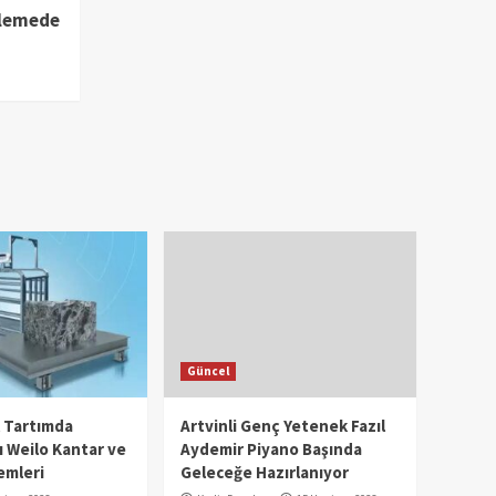
nlemede
Güncel
l Tartımda
Artvinli Genç Yetenek Fazıl
 Weilo Kantar ve
Aydemir Piyano Başında
emleri
Geleceğe Hazırlanıyor