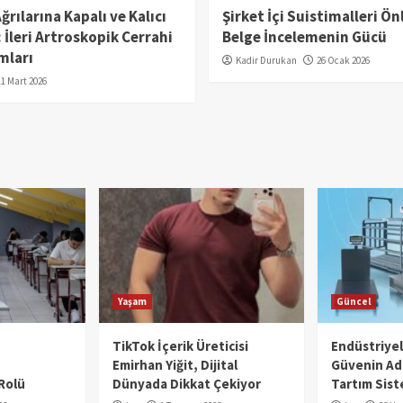
rılarına Kapalı ve Kalıcı
Şirket İçi Suistimalleri Ö
İleri Artroskopik Cerrahi
Belge İncelemenin Gücü
mları
Kadir Durukan
26 Ocak 2026
11 Mart 2026
Yaşam
Güncel
TikTok İçerik Üreticisi
Endüstriye
Emirhan Yiğit, Dijital
Güvenin Adı
Rolü
Dünyada Dikkat Çekiyor
Tartım Sist