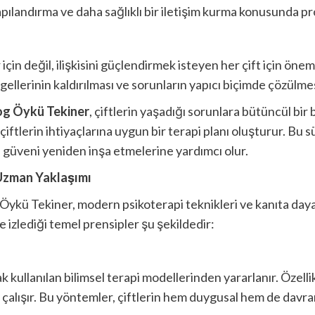
 yapılandırma ve daha sağlıklı bir iletişim kurma konusunda 
r için değil, ilişkisini güçlendirmek isteyen her çift için ön
ellerinin kaldırılması ve sorunların yapıcı biçimde çözülmesi,
og Öykü Tekiner
, çiftlerin yaşadığı sorunlara bütüncül bir b
çiftlerin ihtiyaçlarına uygun bir terapi planı oluşturur. Bu sü
klı güveni yeniden inşa etmelerine yardımcı olur.
 Uzman Yaklaşımı
Öykü Tekiner, modern psikoterapi teknikleri ve kanıta dayal
izlediği temel prensipler şu şekildedir:
 kullanılan bilimsel terapi modellerinden yararlanır. Özellik
le çalışır. Bu yöntemler, çiftlerin hem duygusal hem de davr