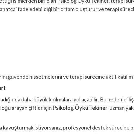
ttiği isimlerden biri olan Psikolog Öykü Tekiner, terapi sür
hatça ifade edebildiği bir ortam oluşturur ve terapi süreci
erini güvende hissetmelerini ve terapi sürecine aktif katılım
art
adığında daha büyük kırılmalara yol açabilir. Bu nedenle iliş
loğu arayan çiftler için
Psikolog Öykü Tekiner
, uzman yak
apıya kavuşturmak istiyorsanız, profesyonel destek sürecine