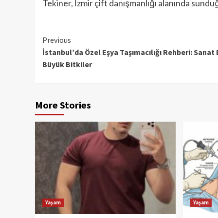
Tekiner, İzmir çift danışmanlığı alanında sund
Continue
Previous
İstanbul’da Özel Eşya Taşımacılığı Rehberi: Sanat
Reading
Büyük Bitkiler
More Stories
Yaşam
Yaşam