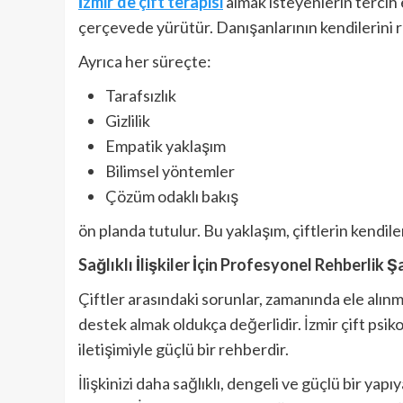
İzmir’de çift terapisi
almak isteyenlerin tercih e
çerçevede yürütür. Danışanlarının kendilerini ra
Ayrıca her süreçte:
Tarafsızlık
Gizlilik
Empatik yaklaşım
Bilimsel yöntemler
Çözüm odaklı bakış
ön planda tutulur. Bu yaklaşım, çiftlerin kendil
Sağlıklı İlişkiler İçin Profesyonel Rehberlik Ş
Çiftler arasındaki sorunlar, zamanında ele alınm
destek almak oldukça değerlidir. İzmir çift psiko
iletişimiyle güçlü bir rehberdir.
İlişkinizi daha sağlıklı, dengeli ve güçlü bir y