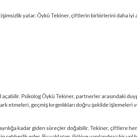
imsizlik yatar. Öykü Tekiner, çiftlerin birbirlerini daha iyi 
ol açabilir. Psikolog Öykü Tekiner, partnerler arasındaki d
ı fark etmeleri, geçmiş kırgınlıkları doğru şekilde işlemeleri
ayrılığa kadar giden süreçler doğabilir. Tekiner, çiftlere 
n rehberlik eder. Bu yaklaşım, ilişkiye yapılandırıcı bir yol h