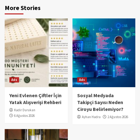
More Stories
Ads
Ads
Yeni Evlenen Çiftler İçin
Sosyal Medyada
Yatak Alışverişi Rehberi
Takipçi Sayısı Neden
Ciroyu Belirlemiyor?
Kadir Durukan
6 Ağustos 2026
Ayhan Hadra
2 Ağustos 2026