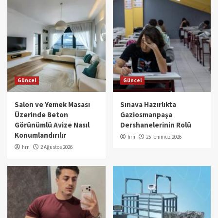
Güncel
Güncel
Salon ve Yemek Masası
Sınava Hazırlıkta
Üzerinde Beton
Gaziosmanpaşa
Görünümlü Avize Nasıl
Dershanelerinin Rolü
Konumlandırılır
hrn
25 Temmuz 2026
hrn
2 Ağustos 2026