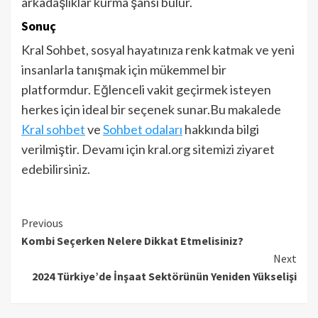
arkadaşlıklar kurma şansı bulur.
Sonuç
Kral Sohbet, sosyal hayatınıza renk katmak ve yeni
insanlarla tanışmak için mükemmel bir
platformdur. Eğlenceli vakit geçirmek isteyen
herkes için ideal bir seçenek sunar.Bu makalede
Kral sohbet
ve
Sohbet odaları
hakkında bilgi
verilmiştir. Devamı için kral.org sitemizi ziyaret
edebilirsiniz.
Continue
Previous
Kombi Seçerken Nelere Dikkat Etmelisiniz?
Reading
Next
2024 Türkiye’de İnşaat Sektörünün Yeniden Yükselişi