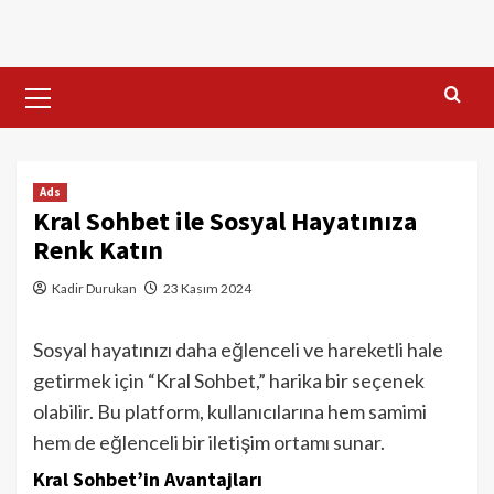
Skip
to
content
Primary
Menu
Ads
Kral Sohbet ile Sosyal Hayatınıza
Renk Katın
Kadir Durukan
23 Kasım 2024
Sosyal hayatınızı daha eğlenceli ve hareketli hale
getirmek için “Kral Sohbet,” harika bir seçenek
olabilir. Bu platform, kullanıcılarına hem samimi
hem de eğlenceli bir iletişim ortamı sunar.
Kral Sohbet’in Avantajları