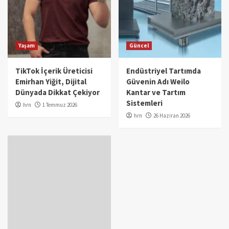
Yaşam
Güncel
TikTok İçerik Üreticisi
Endüstriyel Tartımda
Emirhan Yiğit, Dijital
Güvenin Adı Weilo
Dünyada Dikkat Çekiyor
Kantar ve Tartım
Sistemleri
hrn
1 Temmuz 2026
hrn
26 Haziran 2026