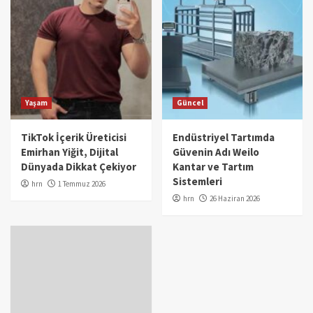
Yaşam
Güncel
TikTok İçerik Üreticisi
Endüstriyel Tartımda
Emirhan Yiğit, Dijital
Güvenin Adı Weilo
Dünyada Dikkat Çekiyor
Kantar ve Tartım
Sistemleri
hrn
1 Temmuz 2026
hrn
26 Haziran 2026