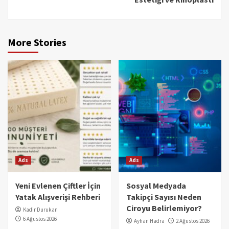
More Stories
Ads
Ads
Yeni Evlenen Çiftler İçin
Sosyal Medyada
Yatak Alışverişi Rehberi
Takipçi Sayısı Neden
Ciroyu Belirlemiyor?
Kadir Durukan
6 Ağustos 2026
Ayhan Hadra
2 Ağustos 2026