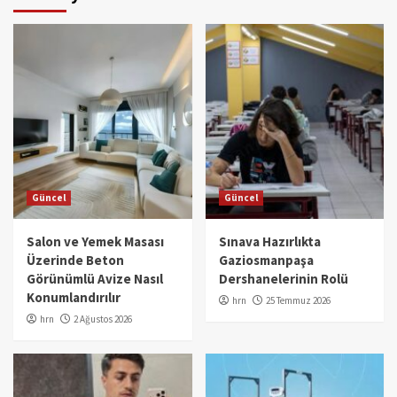
Güncel
Güncel
Salon ve Yemek Masası
Sınava Hazırlıkta
Üzerinde Beton
Gaziosmanpaşa
Görünümlü Avize Nasıl
Dershanelerinin Rolü
Konumlandırılır
hrn
25 Temmuz 2026
hrn
2 Ağustos 2026