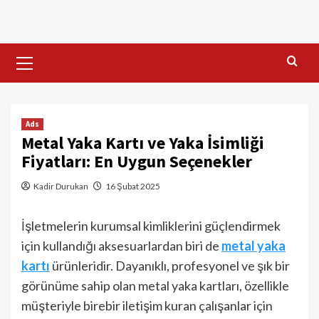
Skip
to
content
Primary
Menu
Ads
Metal Yaka Kartı ve Yaka İsimliği
Fiyatları: En Uygun Seçenekler
Kadir Durukan
16 Şubat 2025
İşletmelerin kurumsal kimliklerini güçlendirmek
için kullandığı aksesuarlardan biri de
metal yaka
kartı
ürünleridir. Dayanıklı, profesyonel ve şık bir
görünüme sahip olan metal yaka kartları, özellikle
müşteriyle birebir iletişim kuran çalışanlar için