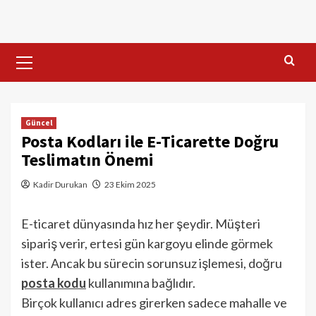
Skip
to
content
Primary
Menu
Güncel
Posta Kodları ile E-Ticarette Doğru
Teslimatın Önemi
Kadir Durukan
23 Ekim 2025
E-ticaret dünyasında hız her şeydir. Müşteri
sipariş verir, ertesi gün kargoyu elinde görmek
ister. Ancak bu sürecin sorunsuz işlemesi, doğru
posta kodu
kullanımına bağlıdır.
Birçok kullanıcı adres girerken sadece mahalle ve