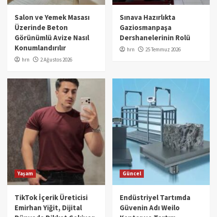
Salon ve Yemek Masası
Sınava Hazırlıkta
Üzerinde Beton
Gaziosmanpaşa
Görünümlü Avize Nasıl
Dershanelerinin Rolü
Konumlandırılır
hrn
25 Temmuz 2026
hrn
2 Ağustos 2026
Yaşam
Güncel
TikTok İçerik Üreticisi
Endüstriyel Tartımda
Emirhan Yiğit, Dijital
Güvenin Adı Weilo