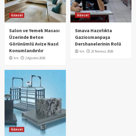
Güncel
Güncel
Salon ve Yemek Masası
Sınava Hazırlıkta
Üzerinde Beton
Gaziosmanpaşa
Görünümlü Avize Nasıl
Dershanelerinin Rolü
Konumlandırılır
hrn
25 Temmuz 2026
hrn
2 Ağustos 2026
Güncel