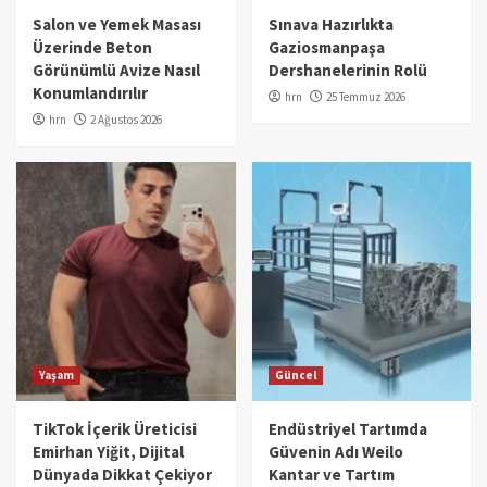
Salon ve Yemek Masası
Sınava Hazırlıkta
Üzerinde Beton
Gaziosmanpaşa
Görünümlü Avize Nasıl
Dershanelerinin Rolü
Konumlandırılır
hrn
25 Temmuz 2026
hrn
2 Ağustos 2026
Yaşam
Güncel
TikTok İçerik Üreticisi
Endüstriyel Tartımda
Emirhan Yiğit, Dijital
Güvenin Adı Weilo
Dünyada Dikkat Çekiyor
Kantar ve Tartım