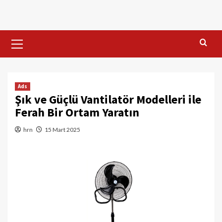
Skip
to
content
Primary
Menu
Ads
Şık ve Güçlü Vantilatör Modelleri ile
Ferah Bir Ortam Yaratın
hrn
15 Mart 2025