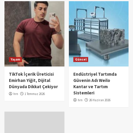
Yaşam
Güncel
TikTok İçerik Üreticisi
Endüstriyel Tartımda
Emirhan Yiğit, Dijital
Güvenin Adı Weilo
Dünyada Dikkat Çekiyor
Kantar ve Tartım
Sistemleri
hrn
1 Temmuz 2026
hrn
26 Haziran 2026