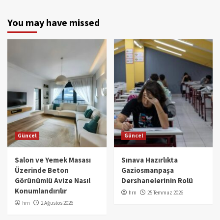
You may have missed
Güncel
Güncel
Salon ve Yemek Masası
Sınava Hazırlıkta
Üzerinde Beton
Gaziosmanpaşa
Görünümlü Avize Nasıl
Dershanelerinin Rolü
Konumlandırılır
hrn
25 Temmuz 2026
hrn
2 Ağustos 2026