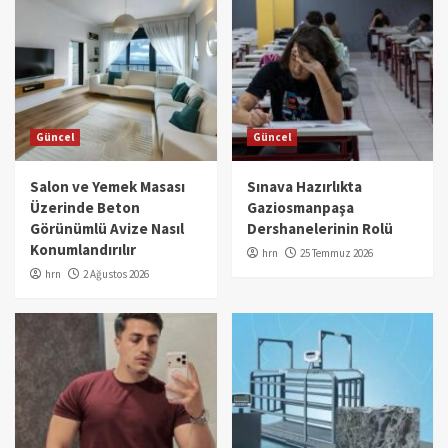
Güncel
Güncel
Salon ve Yemek Masası
Sınava Hazırlıkta
Üzerinde Beton
Gaziosmanpaşa
Görünümlü Avize Nasıl
Dershanelerinin Rolü
Konumlandırılır
hrn
25 Temmuz 2026
hrn
2 Ağustos 2026