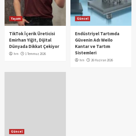
Yaşam
Güncel
TikTok İçerik Üreticisi
Endüstriyel Tartımda
Emirhan Yiğit, Dijital
Güvenin Adı Weilo
Dünyada Dikkat Çekiyor
Kantar ve Tartım
Sistemleri
hrn
1 Temmuz 2026
hrn
26 Haziran 2026
Güncel