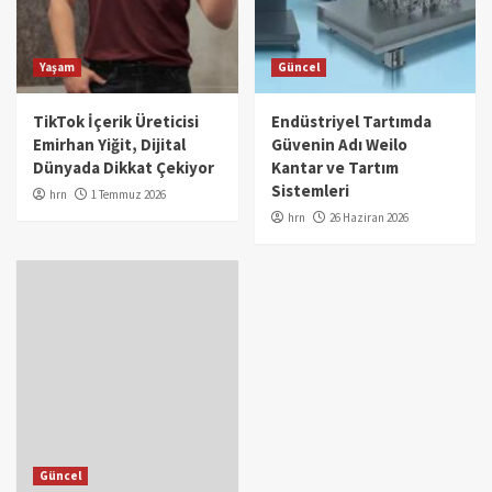
Yaşam
Güncel
TikTok İçerik Üreticisi
Endüstriyel Tartımda
Emirhan Yiğit, Dijital
Güvenin Adı Weilo
Dünyada Dikkat Çekiyor
Kantar ve Tartım
Sistemleri
hrn
1 Temmuz 2026
hrn
26 Haziran 2026
Güncel