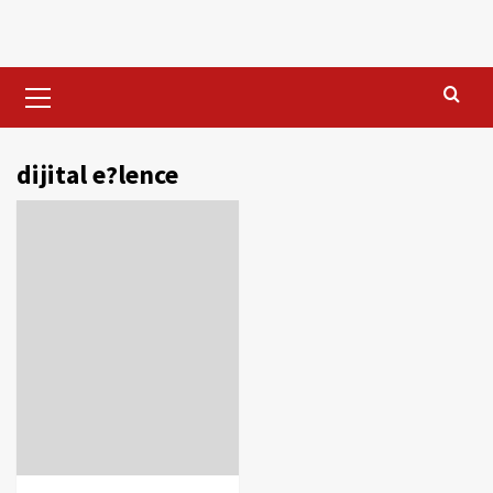
Skip
to
content
Primary
Menu
dijital e?lence