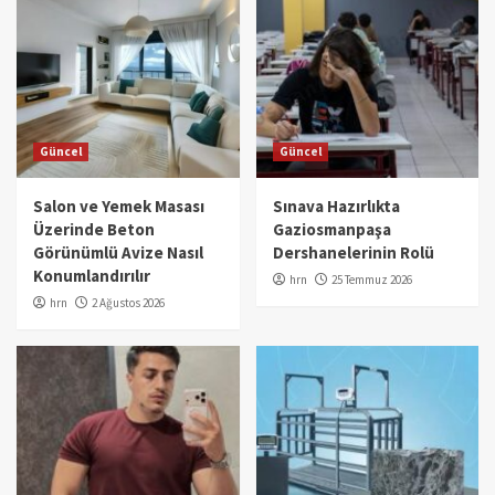
Güncel
Güncel
Salon ve Yemek Masası
Sınava Hazırlıkta
Üzerinde Beton
Gaziosmanpaşa
Görünümlü Avize Nasıl
Dershanelerinin Rolü
Konumlandırılır
hrn
25 Temmuz 2026
hrn
2 Ağustos 2026