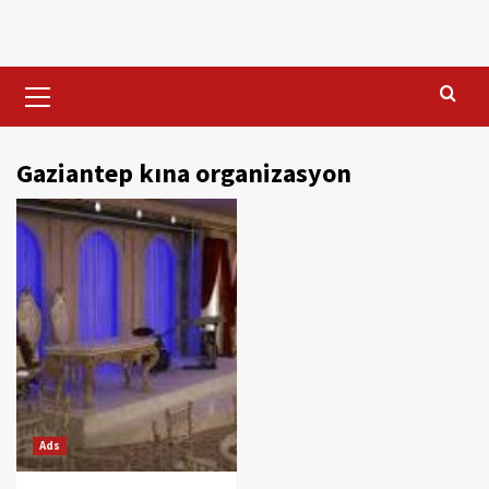
Skip
to
content
Primary
Menu
Gaziantep kına organizasyon
Ads