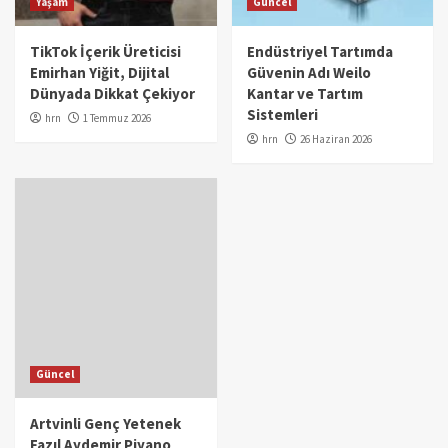
Yaşam
Güncel
TikTok İçerik Üreticisi
Endüstriyel Tartımda
Emirhan Yiğit, Dijital
Güvenin Adı Weilo
Dünyada Dikkat Çekiyor
Kantar ve Tartım
Sistemleri
hrn
1 Temmuz 2026
hrn
26 Haziran 2026
Güncel
Artvinli Genç Yetenek
Fazıl Aydemir Piyano