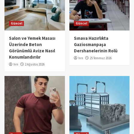
Güncel
Güncel
Salon ve Yemek Masası
Sınava Hazırlıkta
Üzerinde Beton
Gaziosmanpaşa
Görünümlü Avize Nasıl
Dershanelerinin Rolü
Konumlandırılır
hrn
25 Temmuz 2026
hrn
2 Ağustos 2026