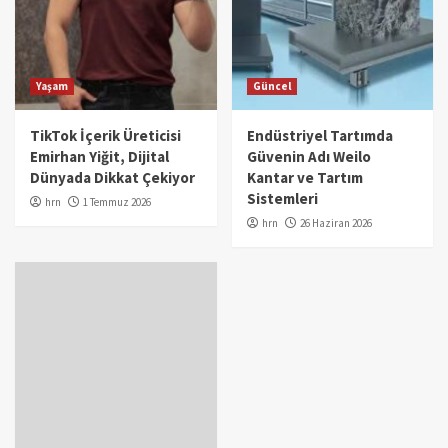
Yaşam
Güncel
TikTok İçerik Üreticisi
Endüstriyel Tartımda
Emirhan Yiğit, Dijital
Güvenin Adı Weilo
Dünyada Dikkat Çekiyor
Kantar ve Tartım
Sistemleri
hrn
1 Temmuz 2026
hrn
26 Haziran 2026