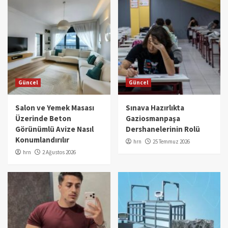
Güncel
Güncel
Salon ve Yemek Masası
Sınava Hazırlıkta
Üzerinde Beton
Gaziosmanpaşa
Görünümlü Avize Nasıl
Dershanelerinin Rolü
Konumlandırılır
hrn
25 Temmuz 2026
hrn
2 Ağustos 2026