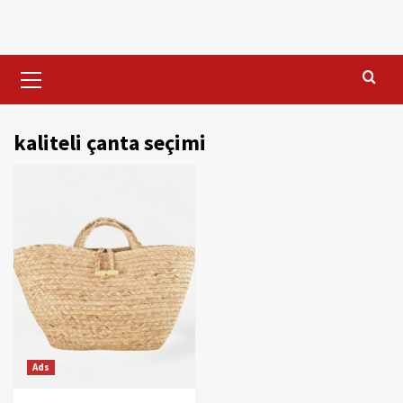
Skip
to
content
Primary
Menu
kaliteli çanta seçimi
Ads