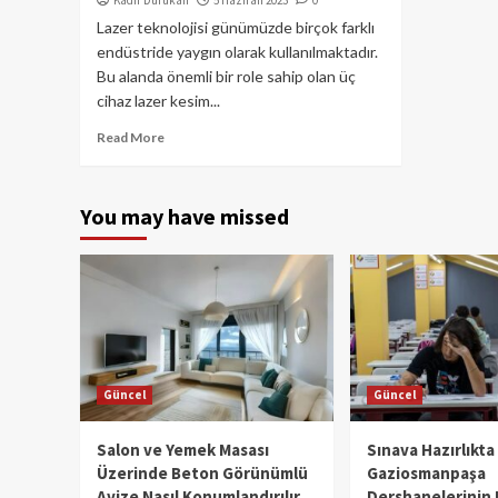
Kadir Durukan
5 Haziran 2023
0
Lazer teknolojisi günümüzde birçok farklı
endüstride yaygın olarak kullanılmaktadır.
Bu alanda önemli bir role sahip olan üç
cihaz lazer kesim...
Read More
You may have missed
Güncel
Güncel
Salon ve Yemek Masası
Sınava Hazırlıkta
Üzerinde Beton Görünümlü
Gaziosmanpaşa
Avize Nasıl Konumlandırılır
Dershanelerinin 