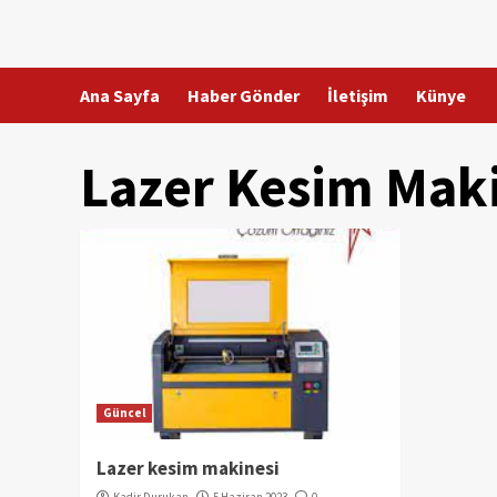
Skip
to
content
Ana Sayfa
Haber Gönder
İletişim
Künye
Lazer Kesim Mak
Güncel
Lazer kesim makinesi