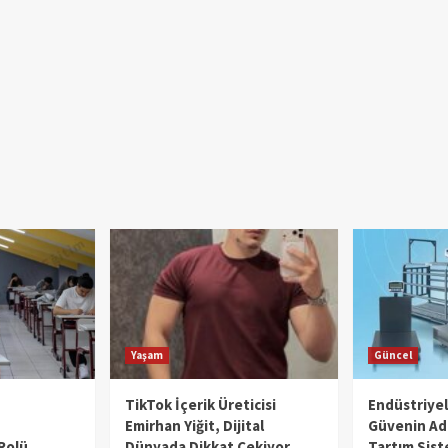
Yaşam
Güncel
TikTok İçerik Üreticisi
Endüstriye
Emirhan Yiğit, Dijital
Güvenin Adı
Rolü
Dünyada Dikkat Çekiyor
Tartım Sist