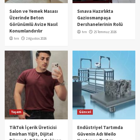
Salon ve Yemek Masası
Sınava Hazırlıkta
Üzerinde Beton
Gaziosmanpaşa
Görünümlü Avize Nasıl
Dershanelerinin Rolü
Konumlandırılır
hrn
25 Temmuz 2026
hrn
2 Ağustos 2026
Yaşam
Güncel
TikTok İçerik Üreticisi
Endüstriyel Tartımda
Emirhan Yiğit, Dijital
Güvenin Adı Weilo