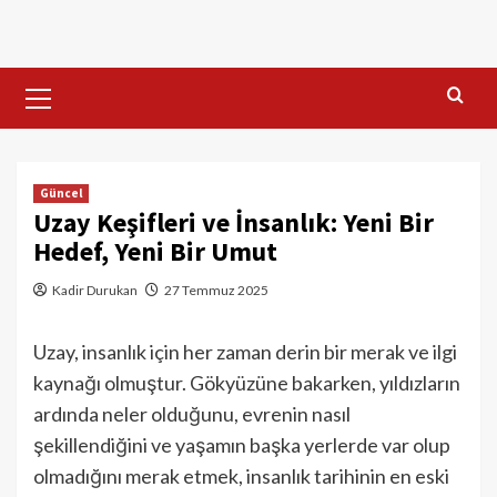
Skip
to
content
Primary
Menu
Güncel
Uzay Keşifleri ve İnsanlık: Yeni Bir
Hedef, Yeni Bir Umut
Kadir Durukan
27 Temmuz 2025
Uzay, insanlık için her zaman derin bir merak ve ilgi
kaynağı olmuştur. Gökyüzüne bakarken, yıldızların
ardında neler olduğunu, evrenin nasıl
şekillendiğini ve yaşamın başka yerlerde var olup
olmadığını merak etmek, insanlık tarihinin en eski