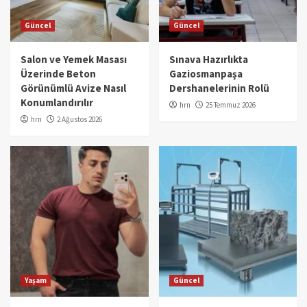
Güncel
Güncel
Salon ve Yemek Masası
Sınava Hazırlıkta
Üzerinde Beton
Gaziosmanpaşa
Görünümlü Avize Nasıl
Dershanelerinin Rolü
Konumlandırılır
hrn
25 Temmuz 2026
hrn
2 Ağustos 2026
Yaşam
Güncel