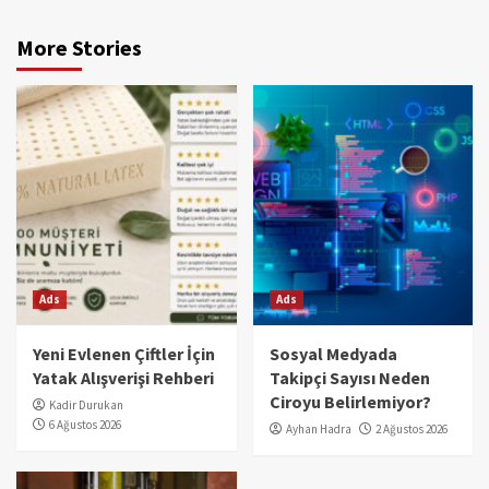
More Stories
Ads
Ads
Yeni Evlenen Çiftler İçin
Sosyal Medyada
Yatak Alışverişi Rehberi
Takipçi Sayısı Neden
Ciroyu Belirlemiyor?
Kadir Durukan
6 Ağustos 2026
Ayhan Hadra
2 Ağustos 2026