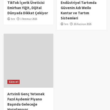
TikTok İçerik Üreticisi
Endüstriyel Tartımda
Emirhan Yiğit, Dijital
Güvenin Adı Weilo
Dünyada Dikkat Çekiyor
Kantar ve Tartım
Sistemleri
hrn
1 Temmuz 2026
hrn
26 Haziran 2026
Güncel
Artvinli Genç Yetenek
Fazıl Aydemir Piyano
Başında Geleceğe
Hazırlanıyor