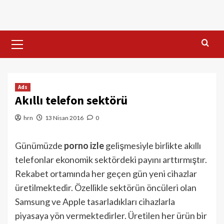
Skip
to
content
Primary
Menu
Ads
Akıllı telefon sektörü
hrn
13 Nisan 2016
0
Günümüzde
porno izle
gelişmesiyle birlikte akıllı
telefonlar ekonomik sektördeki payını arttırmıştır.
Rekabet ortamında her geçen gün yeni cihazlar
üretilmektedir. Özellikle sektörün öncüleri olan
Samsung ve Apple tasarladıkları cihazlarla
piyasaya yön vermektedirler. Üretilen her ürün bir