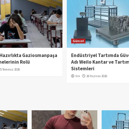
Güncel
 Hazırlıkta Gaziosmanpaşa
Endüstriyel Tartımda Güv
elerinin Rolü
Adı Weilo Kantar ve Tartı
Sistemleri
25 Temmuz 2026
hrn
26 Haziran 2026