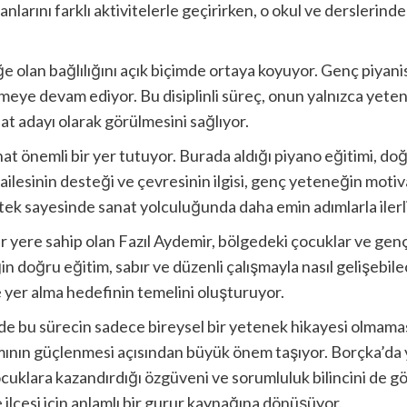
nlarını farklı aktivitelerle geçirirken, o okul ve derslerind
 olan bağlılığını açık biçimde ortaya koyuyor. Genç piyanis
rmeye devam ediyor. Bu disiplinli süreç, onun yalnızca yeten
nat adayı olarak görülmesini sağlıyor.
t önemli bir yer tutuyor. Burada aldığı piyano eğitimi, doğ
ilesinin desteği ve çevresinin ilgisi, genç yeteneğin moti
stek sayesinde sanat yolculuğunda daha emin adımlarla ilerl
r yere sahip olan Fazıl Aydemir, bölgedeki çocuklar ve gençl
 doğru eğitim, sabır ve düzenli çalışmayla nasıl gelişebile
yer alma hedefinin temelini oluşturuyor.
ri de bu sürecin sadece bireysel bir yetenek hikayesi olmama
mının güçlenmesi açısından büyük önem taşıyor. Borçka’da 
ocuklara kazandırdığı özgüveni ve sorumluluk bilincini de gö
ilçesi için anlamlı bir gurur kaynağına dönüşüyor.