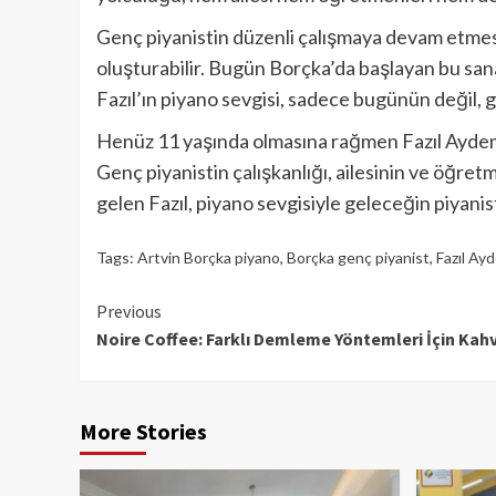
Genç piyanistin düzenli çalışmaya devam etmesi, 
oluşturabilir. Bugün Borçka’da başlayan bu san
Fazıl’ın piyano sevgisi, sadece bugünün değil, 
Henüz 11 yaşında olmasına rağmen Fazıl Aydemir
Genç piyanistin çalışkanlığı, ailesinin ve öğret
gelen Fazıl, piyano sevgisiyle geleceğin piyani
Tags:
Artvin Borçka piyano
,
Borçka genç piyanist
,
Fazıl Ay
Continue
Previous
Noire Coffee: Farklı Demleme Yöntemleri İçin Kah
Reading
More Stories