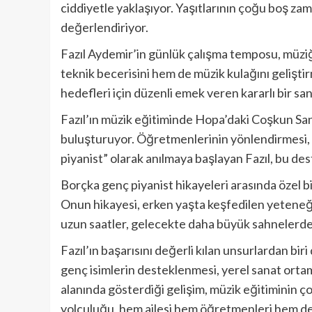
ciddiyetle yaklaşıyor. Yaşıtlarının çoğu boş zama
değerlendiriyor.
Fazıl Aydemir’in günlük çalışma temposu, müziğe
teknik becerisini hem de müzik kulağını gelişti
hedefleri için düzenli emek veren kararlı bir sa
Fazıl’ın müzik eğitiminde Hopa’daki Coşkun Sana
buluşturuyor. Öğretmenlerinin yönlendirmesi, a
piyanist” olarak anılmaya başlayan Fazıl, bu de
Borçka genç piyanist hikayeleri arasında özel bi
Onun hikayesi, erken yaşta keşfedilen yeteneğin
uzun saatler, gelecekte daha büyük sahnelerde 
Fazıl’ın başarısını değerli kılan unsurlardan bi
genç isimlerin desteklenmesi, yerel sanat orta
alanında gösterdiği gelişim, müzik eğitiminin ç
yolculuğu, hem ailesi hem öğretmenleri hem de 