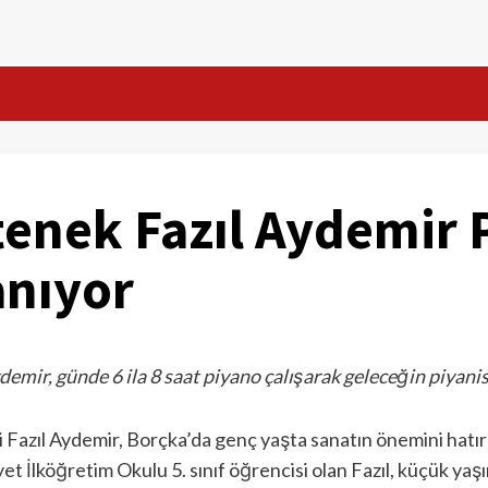
etenek Fazıl Aydemir
anıyor
emir, günde 6 ila 8 saat piyano çalışarak geleceğin piyanist
i Fazıl Aydemir, Borçka’da genç yaşta sanatın önemini hatı
et İlköğretim Okulu 5. sınıf öğrencisi olan Fazıl, küçük ya