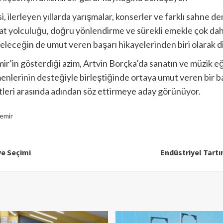
ilerleyen yıllarda yarışmalar, konserler ve farklı sahne dene
at yolculuğu, doğru yönlendirme ve sürekli emekle çok daha
geleceğin de umut veren başarı hikayelerinden biri olarak d
’in gösterdiği azim, Artvin Borçka’da sanatın ve müzik eğ
menlerinin desteğiyle birleştiğinde ortaya umut veren bir ba
stleri arasında adından söz ettirmeye aday görünüyor.
demir
ve Seçimi
Endüstriyel Tartı