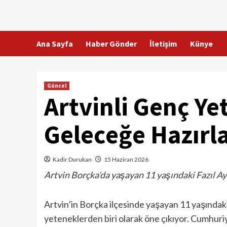
Skip
to
content
Ana Sayfa
Haber Gönder
İletişim
Künye
Güncel
Artvinli Genç Y
Geleceğe Hazırl
Kadir Durukan
15 Haziran 2026
Artvin Borçka’da yaşayan 11 yaşındaki Fazıl Ayd
Artvin’in Borçka ilçesinde yaşayan 11 yaşındak
yeteneklerden biri olarak öne çıkıyor. Cumhuriy