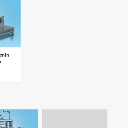
enin
m