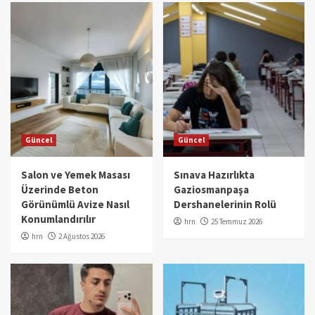
Güncel
Güncel
Salon ve Yemek Masası
Sınava Hazırlıkta
Üzerinde Beton
Gaziosmanpaşa
Görünümlü Avize Nasıl
Dershanelerinin Rolü
Konumlandırılır
hrn
25 Temmuz 2026
hrn
2 Ağustos 2026