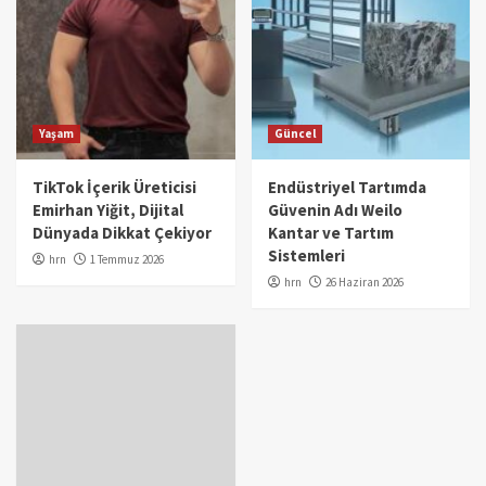
Yaşam
Güncel
TikTok İçerik Üreticisi
Endüstriyel Tartımda
Emirhan Yiğit, Dijital
Güvenin Adı Weilo
Dünyada Dikkat Çekiyor
Kantar ve Tartım
Sistemleri
hrn
1 Temmuz 2026
hrn
26 Haziran 2026