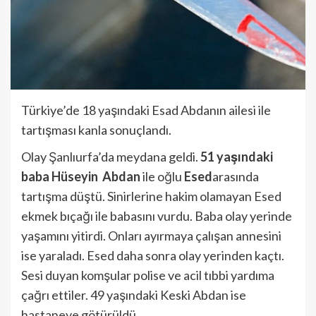
Türkiye’de 18 yaşındaki Esad Abdanın ailesi ile
tartışması kanla sonuçlandı.
Olay Şanlıurfa’da meydana geldi.
51 yaşındaki
baba Hüseyin Abdan
ile oğlu
Esed
arasında
tartışma düştü. Sinirlerine hakim olamayan Esed
ekmek bıçağı ile babasını vurdu. Baba olay yerinde
yaşamını yitirdi. Onları ayırmaya çalışan annesini
ise yaraladı. Esed daha sonra olay yerinden kaçtı.
Sesi duyan komşular polise ve acil tıbbi yardıma
çağrı ettiler. 49 yaşındaki Keski Abdan ise
hastaneye götürüldü.