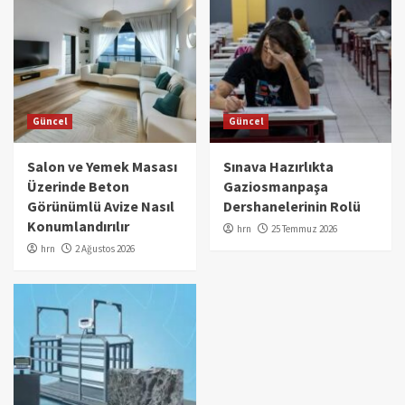
Güncel
Güncel
Salon ve Yemek Masası
Sınava Hazırlıkta
Üzerinde Beton
Gaziosmanpaşa
Görünümlü Avize Nasıl
Dershanelerinin Rolü
Konumlandırılır
hrn
25 Temmuz 2026
hrn
2 Ağustos 2026