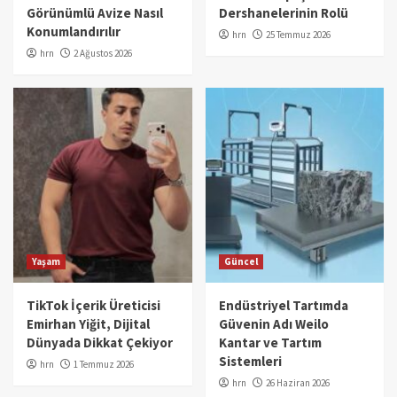
Görünümlü Avize Nasıl
Dershanelerinin Rolü
Konumlandırılır
hrn
25 Temmuz 2026
hrn
2 Ağustos 2026
Yaşam
Güncel
TikTok İçerik Üreticisi
Endüstriyel Tartımda
Emirhan Yiğit, Dijital
Güvenin Adı Weilo
Dünyada Dikkat Çekiyor
Kantar ve Tartım
Sistemleri
hrn
1 Temmuz 2026
hrn
26 Haziran 2026