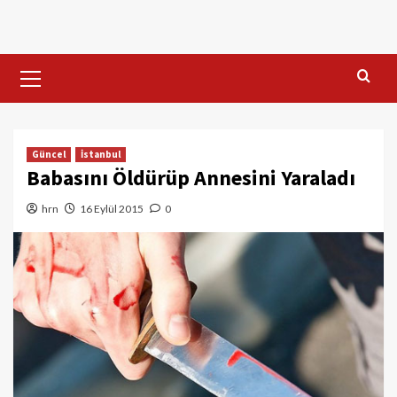
Skip
to
content
Primary
Menu
Güncel
İstanbul
Babasını Öldürüp Annesini Yaraladı
hrn
16 Eylül 2015
0