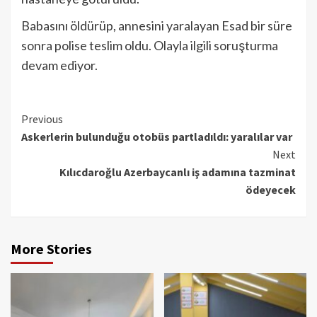
Babasını öldürüp, annesini yaralayan Esad bir süre
sonra polise teslim oldu. Olayla ilgili soruşturma
devam ediyor.
Continue
Previous
Askerlerin bulunduğu otobüs partladıldı: yaralılar var
Reading
Next
Kılıcdaroğlu Azerbaycanlı iş adamına tazminat
ödeyecek
More Stories