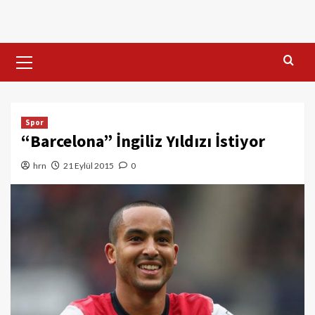
Skip
to
content
Primary
Menu
Spor
“Barcelona” İngiliz Yıldızı İstiyor
hrn
21 Eylül 2015
0