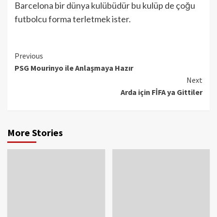
Barcelona bir dünya kulübüdür bu kulüp de çoğu
futbolcu forma terletmek ister.
Continue
Previous
PSG Mourinyo ile Anlaşmaya Hazır
Reading
Next
Arda için FİFA ya Gittiler
More Stories