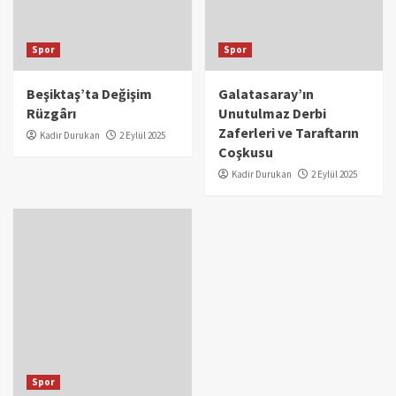
Spor
Spor
Beşiktaş’ta Değişim
Galatasaray’ın
Rüzgârı
Unutulmaz Derbi
Zaferleri ve Taraftarın
Kadir Durukan
2 Eylül 2025
Coşkusu
Kadir Durukan
2 Eylül 2025
Spor