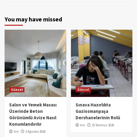
You may have missed
Güncel
Güncel
Salon ve Yemek Masası
Sınava Hazırlıkta
Üzerinde Beton
Gaziosmanpaşa
Görünümlü Avize Nasıl
Dershanelerinin Rolü
Konumlandırılır
hrn
25 Temmuz 2026
hrn
2 Ağustos 2026