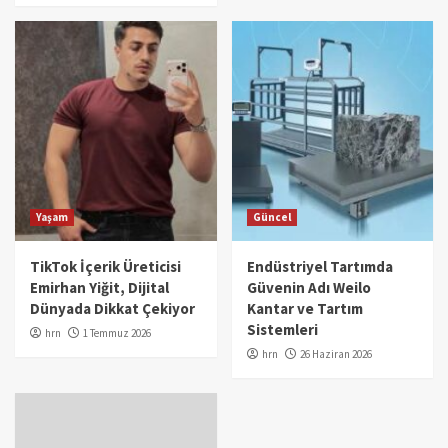
Yaşam
Güncel
TikTok İçerik Üreticisi
Endüstriyel Tartımda
Emirhan Yiğit, Dijital
Güvenin Adı Weilo
Dünyada Dikkat Çekiyor
Kantar ve Tartım
Sistemleri
hrn
1 Temmuz 2026
hrn
26 Haziran 2026