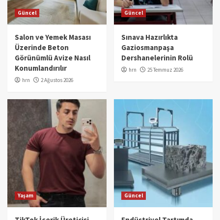
Güncel
Güncel
Salon ve Yemek Masası
Sınava Hazırlıkta
Üzerinde Beton
Gaziosmanpaşa
Görünümlü Avize Nasıl
Dershanelerinin Rolü
Konumlandırılır
hrn
25 Temmuz 2026
hrn
2 Ağustos 2026
Yaşam
Güncel
TikTok İçerik Üreticisi
Endüstriyel Tartımda