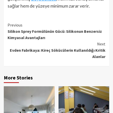
sağlar hem de yüzeye minimum zarar verir.
Continue
Previous
Silikon Sprey Formülünün Gücü: Silikonun Benzersiz
Reading
Kimyasal Avantajları
Next
Evden Fabrikaya: Kireç Sökücülerin Kullanıldığı Kritik
Alanlar
More Stories