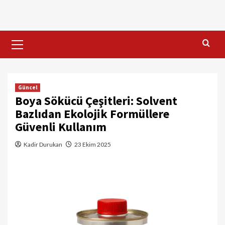
Skip
to
content
Primary
Menu
Güncel
Boya Sökücü Çeşitleri: Solvent
Bazlıdan Ekolojik Formüllere
Güvenli Kullanım
Kadir Durukan
23 Ekim 2025