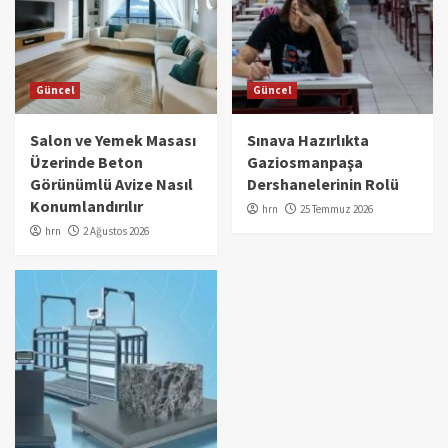
Güncel
Güncel
Salon ve Yemek Masası
Sınava Hazırlıkta
Üzerinde Beton
Gaziosmanpaşa
Görünümlü Avize Nasıl
Dershanelerinin Rolü
Konumlandırılır
hrn
25 Temmuz 2026
hrn
2 Ağustos 2026