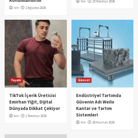
Konumlandırılır
hrn
25 Temmuz 2026
hrn
2 Ağustos 2026
Yaşam
Güncel
TikTok İçerik Üreticisi
Endüstriyel Tartımda
Emirhan Yiğit, Dijital
Güvenin Adı Weilo
Dünyada Dikkat Çekiyor
Kantar ve Tartım
Sistemleri
hrn
1 Temmuz 2026
hrn
26 Haziran 2026