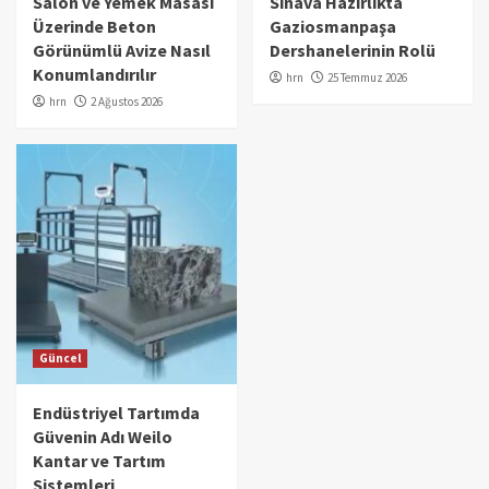
Salon ve Yemek Masası
Sınava Hazırlıkta
Üzerinde Beton
Gaziosmanpaşa
Görünümlü Avize Nasıl
Dershanelerinin Rolü
Konumlandırılır
hrn
25 Temmuz 2026
hrn
2 Ağustos 2026
Güncel
Endüstriyel Tartımda
Güvenin Adı Weilo
Kantar ve Tartım
Sistemleri