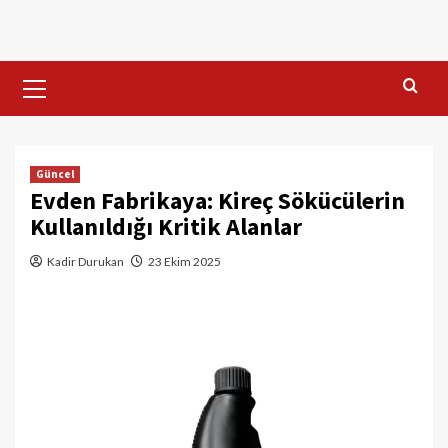
Skip
to
content
Primary
Menu
Güncel
Evden Fabrikaya: Kireç Sökücülerin
Kullanıldığı Kritik Alanlar
Kadir Durukan
23 Ekim 2025