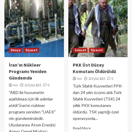
Dünya
Siyaset
Güncel
Siyaset
İran’ın Nükleer
PKK Üst Düzey
Programı Yeniden
Komutanı Öldürüldü
Gündemde
hrn
22 Eylül 2015
0
hrn
22 Eylül 2015
0
Türk Silahlı Kuvvetleri PPK-
"ABD ile husumetin
dan 24 yılın öcünü aldı.Türk
azaltılması için ilk adımlar
Silahlı Kuvvetleri (TSK) 24
atıldı".İran'ın nükleer
yıllık PKK komutanını
programı yeniden "UAEK"
öldürdü. TSK yaptığı özel
nin gündemindedir.
operasyonla...
Uluslararası Atom Enerjisi
Read More
Ajansı Genel Müdürü...