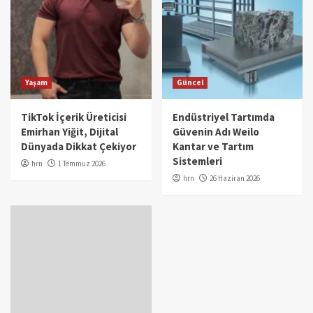
Yaşam
Güncel
TikTok İçerik Üreticisi
Endüstriyel Tartımda
Emirhan Yiğit, Dijital
Güvenin Adı Weilo
Dünyada Dikkat Çekiyor
Kantar ve Tartım
Sistemleri
hrn
1 Temmuz 2026
hrn
26 Haziran 2026