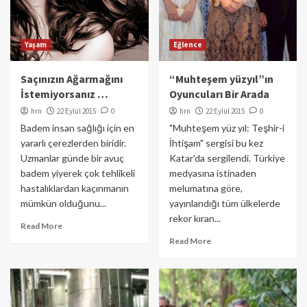
Yaşam
Eğlence
Saçınızın Ağarmağını
“Muhteşem yüzyıl”ın
İstemiyorsanız …
Oyuncuları Bir Arada
hrn
22 Eylül 2015
0
hrn
22 Eylül 2015
0
Badem insan sağlığı için en
"Muhteşem yüz yıl: Teşhir-i
yararlı çerezlerden biridir.
İhtişam" sergisi bu kez
Uzmanlar günde bir avuç
Katar'da sergilendi. Türkiye
badem yiyerek çok tehlikeli
medyasına istinaden
hastalıklardan kaçınmanın
melumatına göre,
mümkün olduğunu...
yayınlandığı tüm ülkelerde
rekor kıran...
Read More
Read More