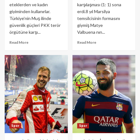
eteklerden ve kadın
karşılaşması (1: 1) sona
giyiminden kullanırlar.
erdi.8 yıl Marsilya
Türkiye'nin Muş ilinde
temsilcisinin formasını
güvenlik güçleri PKK terör
giymiş Matye
örgütüne karşı...
Valbuena nın...
Read More
Read More
Spor
Spor