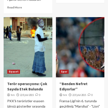
Read More
Siyaset
Spor
Terör operasyonu: Çok
“Benden Nefret
Sayıda Etek Bulundu
Ediyorlar”
hrn
22 Eylül 2015
0
hrn
22 Eylül 2015
0
PKK'lı teröristler esasen
Fransa Ligi'nin 6. turunda
izinsiz gösteriler sırasında
geçirilmiş "Marsilya" - "Lion"