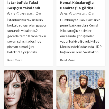
İstanbul’da Taksi
Kemal Kılıçdaroğlu
Gaspçısı Yakalandı
Demirtaş’la görüştü
hrn
22 Eylül 2015
0
hrn
22 Eylül 2015
0
İstanbuldaki taksicilerin
Cumhuriyet Halk Partisinin
korkulu rüyası olan gaspçı
genel başkanı olan Kemal
sonunda yakalandı.2
Kılıçdaroğlu seçimler
gecede tam 10 tane taksi
öncesinde görüşmeler
soyan şahıs ifadesinde
yaptı.Türkiye Büyük Millet
pişman olmadığını
Meclis'indeki odasında HDP
belirtti.17 yaşındaki...
başkanları olan Selahattin...
Read More
Read More