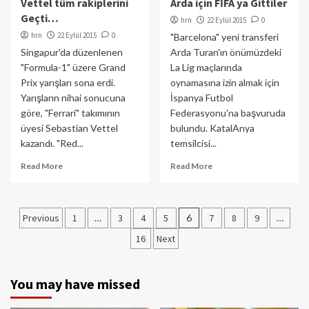
Vettel tüm rakiplerini
Arda için FİFA ya Gittiler
Geçti…
hrn
22 Eylül 2015
0
hrn
22 Eylül 2015
0
"Barcelona" yeni transferi
Singapur'da düzenlenen
Arda Turan'ın önümüzdeki
"Formula-1" üzere Grand
La Lig maçlarında
Prix yarışları sona erdi.
oynamasına izin almak için
Yarışların nihai sonucuna
İspanya Futbol
göre, "Ferrari" takımının
Federasyonu'na başvuruda
üyesi Sebastian Vettel
bulundu. KatalAnya
kazandı. "Red...
temsilcisi...
Read More
Read More
Yazı
Previous
1
…
3
4
5
6
7
8
9
…
gezinmesi
16
Next
You may have missed