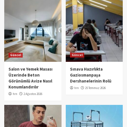
Güncel
Güncel
Salon ve Yemek Masası
Sınava Hazırlıkta
Üzerinde Beton
Gaziosmanpaşa
Görünümlü Avize Nasıl
Dershanelerinin Rolü
Konumlandırılır
hrn
25 Temmuz 2026
hrn
2 Ağustos 2026