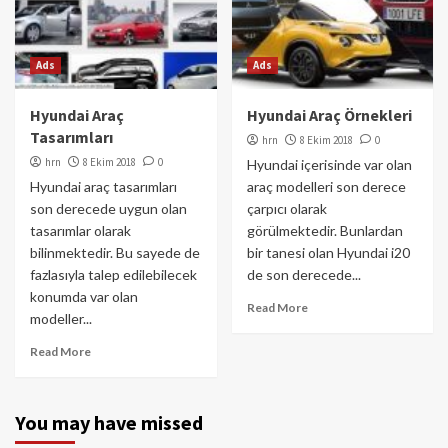
Ads
Ads
Hyundai Araç
Hyundai Araç Örnekleri
Tasarımları
hrn
8 Ekim 2018
0
hrn
8 Ekim 2018
0
Hyundai içerisinde var olan
Hyundai araç tasarımları
araç modelleri son derece
son derecede uygun olan
çarpıcı olarak
tasarımlar olarak
görülmektedir. Bunlardan
bilinmektedir. Bu sayede de
bir tanesi olan Hyundai i20
fazlasıyla talep edilebilecek
de son derecede...
konumda var olan
Read More
modeller...
Read More
You may have missed