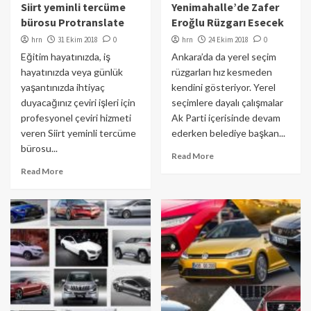
Siirt yeminli tercüme
Yenimahalle’de Zafer
bürosu Protranslate
Eroğlu Rüzgarı Esecek
hrn
31 Ekim 2018
0
hrn
24 Ekim 2018
0
Eğitim hayatınızda, iş
Ankara’da da yerel seçim
hayatınızda veya günlük
rüzgarları hız kesmeden
yaşantınızda ihtiyaç
kendini gösteriyor. Yerel
duyacağınız çeviri işleri için
seçimlere dayalı çalışmalar
profesyonel çeviri hizmeti
Ak Parti içerisinde devam
veren Siirt yeminli tercüme
ederken belediye başkan...
bürosu...
Read More
Read More