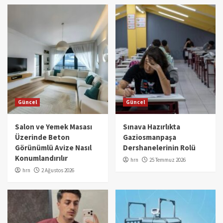
Güncel
Güncel
Salon ve Yemek Masası
Sınava Hazırlıkta
Üzerinde Beton
Gaziosmanpaşa
Görünümlü Avize Nasıl
Dershanelerinin Rolü
Konumlandırılır
hrn
25 Temmuz 2026
hrn
2 Ağustos 2026