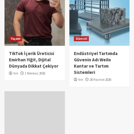
Yaşam
Güncel
TikTok İçerik Üreticisi
Endüstriyel Tartımda
Emirhan Yiğit, Dijital
Güvenin Adı Weilo
Dünyada Dikkat Çekiyor
Kantar ve Tartım
Sistemleri
hrn
1 Temmuz 2026
hrn
26 Haziran 2026