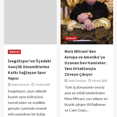
Güncel
Moiz Mitrani’den
Güncel
Avrupa ve Amerika’ya
İnegölspor’un İlçedeki
Uzanan Dev Hamleler:
Gençlik Dinamiklerine
Yeni Ortaklarıyla
Katkı Sağlayan Spor
Zirveye Çıkıyor
Yapısı
Kadir Durukan
4 Aralık 2025
Kadir Durukan
7 Aralık 2025
Türk iş dünyasının sessiz
İnegölspor, uzun yıllardır
ama en etkili isimlerinden
ilçenin spor kültürünü
Moiz Mitrani, son yılların en
temsil eden ve özellikle
büyük çıkışını Ali Balkaner
gençler üzerinde önemli
ve Cem Ozan...
etki uyandıran bir kulüp