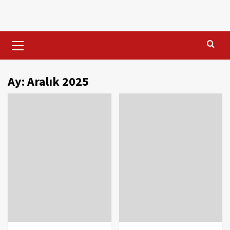
Skip
to
content
Primary
Menu
Ay:
Aralık 2025