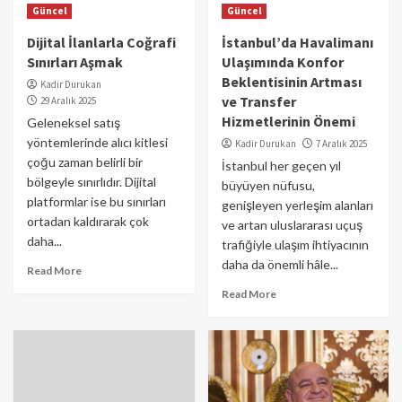
Güncel
Güncel
Dijital İlanlarla Coğrafi
İstanbul’da Havalimanı
Sınırları Aşmak
Ulaşımında Konfor
Beklentisinin Artması
Kadir Durukan
ve Transfer
29 Aralık 2025
Hizmetlerinin Önemi
Geleneksel satış
yöntemlerinde alıcı kitlesi
Kadir Durukan
7 Aralık 2025
çoğu zaman belirli bir
İstanbul her geçen yıl
bölgeyle sınırlıdır. Dijital
büyüyen nüfusu,
platformlar ise bu sınırları
genişleyen yerleşim alanları
ortadan kaldırarak çok
ve artan uluslararası uçuş
daha...
trafiğiyle ulaşım ihtiyacının
daha da önemli hâle...
Read More
Read More