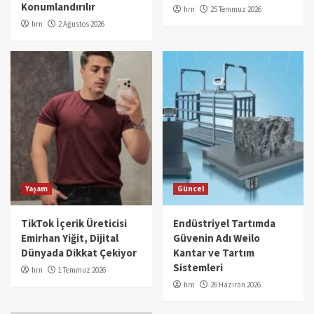
Konumlandırılır
hrn
25 Temmuz 2026
hrn
2 Ağustos 2026
Yaşam
Güncel
TikTok İçerik Üreticisi
Endüstriyel Tartımda
Emirhan Yiğit, Dijital
Güvenin Adı Weilo
Dünyada Dikkat Çekiyor
Kantar ve Tartım
Sistemleri
hrn
1 Temmuz 2026
hrn
26 Haziran 2026