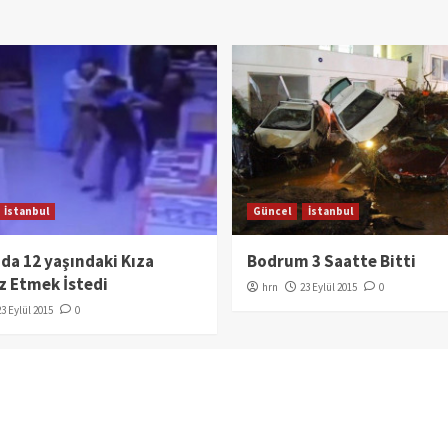
İstanbul
Güncel
İstanbul
a 12 yaşındaki Kıza
Bodrum 3 Saatte Bitti
z Etmek İstedi
hrn
23 Eylül 2015
0
23 Eylül 2015
0