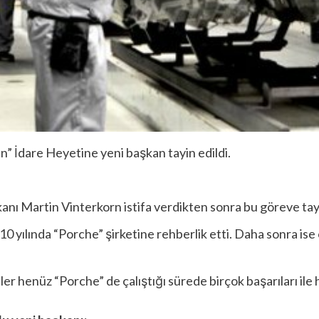
” İdare Heyetine yeni başkan tayin edildi.
ı Martin Vinterkorn istifa verdikten sonra bu göreve tayi
0 yılında “Porche” şirketine rehberlik etti. Daha sonra i
r henüz “Porche” de çalıştığı sürede birçok başarıları ile ha