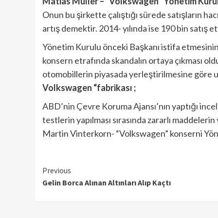
Matias Müller – “Volkswagen” Yönetim Kurul
Onun bu şirkette çalıştığı sürede satışların hacm
artış demektir. 2014- yılında ise 190 bin satış et
Yönetim Kurulu önceki Başkanı istifa etmesinin se
konsern etrafında skandalın ortaya çıkması oldu.
otomobillerin piyasada yerleştirilmesine göre u
Volkswagen “fabrikası ;
ABD’nin Çevre Koruma Ajansı’nın yaptığı incelem
testlerin yapılması sırasında zararlı maddelerin 
Martin Vinterkorn- “Volkswagen” konserni Yön
Continue
Previous
Gelin Borca Alınan Altınları Alıp Kaçtı
Reading