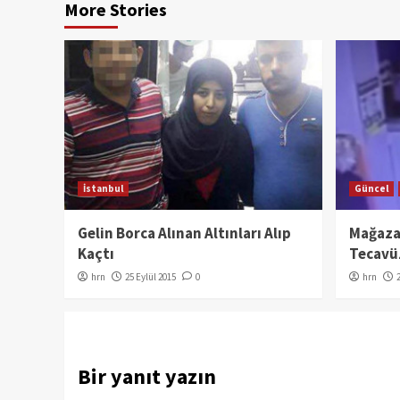
More Stories
İstanbul
Güncel
Gelin Borca Alınan Altınları Alıp
Mağazad
Kaçtı
Tecavü
hrn
25 Eylül 2015
0
hrn
Bir yanıt yazın