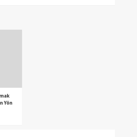
amak
en Yön