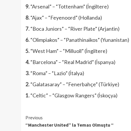
9.
“Arsenal” – “Tottenham” (İngiltere)
8.
“Ajax” – “Feyenoord” (Hollanda)
7.
“Boca Juniors” – “River Plate” (Arjantin)
6.
“Olimpiakos” – “Panathinaikos” (Yunanistan)
5.
“West Ham” – “Milluoll” (İngiltere)
4.
“Barcelona” – “Real Madrid” (İspanya)
3.
“Roma” – “Lazio” (İtalya)
2.
“Galatasaray” – “Fenerbahçe” (Türkiye)
1.
“Celtic” – “Glasgow Rangers” (İskoçya)
Continue
Previous
“Manchester United” la Temas Olmuştu “
Reading