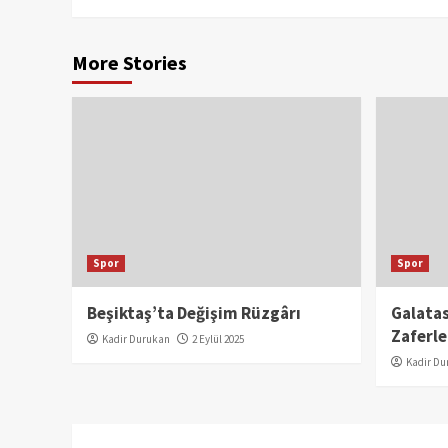
More Stories
Spor
Spor
Beşiktaş’ta Değişim Rüzgârı
Galata
Zaferle
Kadir Durukan
2 Eylül 2025
Kadir Du