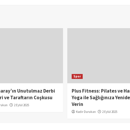
Spor
saray’ın Unutulmaz Derbi
Plus Fitness: Pilates ve H
ri ve Taraftarın Coşkusu
Yoga ile Sağlığınıza Yenid
Verin
rukan
2 Eylül 2025
Kadir Durukan
2 Eylül 2025