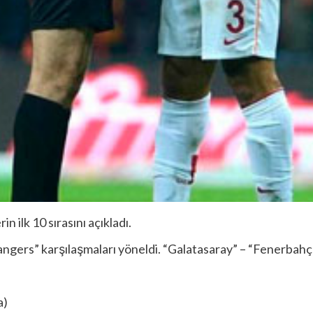
n ilk 10 sırasını açıkladı.
angers” karşılaşmaları yöneldi. “Galatasaray” – “Fenerbahçe” t
a)