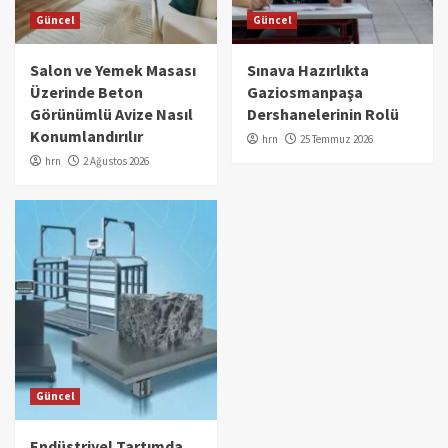
Güncel
Güncel
Salon ve Yemek Masası
Sınava Hazırlıkta
Üzerinde Beton
Gaziosmanpaşa
Görünümlü Avize Nasıl
Dershanelerinin Rolü
Konumlandırılır
hrn
25 Temmuz 2026
hrn
2 Ağustos 2026
Güncel
Endüstriyel Tartımda