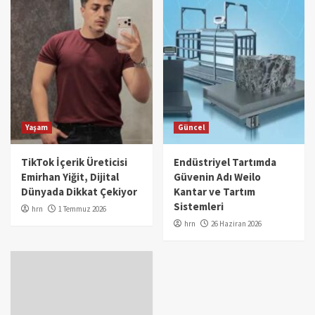
Yaşam
Güncel
TikTok İçerik Üreticisi
Endüstriyel Tartımda
Emirhan Yiğit, Dijital
Güvenin Adı Weilo
Dünyada Dikkat Çekiyor
Kantar ve Tartım
Sistemleri
hrn
1 Temmuz 2026
hrn
26 Haziran 2026