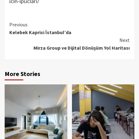
icin-ipuclari/
Continue
Previous
Kelebek Kaprisi İstanbul’da
Reading
Next
Mirza Group ve Dijital Dönüşüm Yol Haritası
More Stories