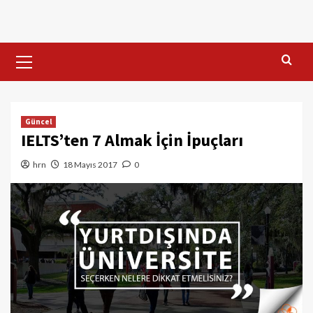
Skip
to
content
Primary
Menu
Güncel
IELTS’ten 7 Almak İçin İpuçları
hrn
18 Mayıs 2017
0