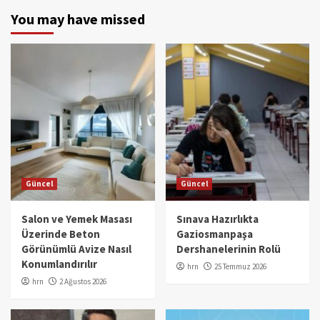
You may have missed
Güncel
Güncel
Salon ve Yemek Masası
Sınava Hazırlıkta
Üzerinde Beton
Gaziosmanpaşa
Görünümlü Avize Nasıl
Dershanelerinin Rolü
Konumlandırılır
hrn
25 Temmuz 2026
hrn
2 Ağustos 2026