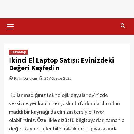
Skip
to
content
Primary
Menu
Teknoloji
İkinci El Laptop Satışı: Evinizdeki
Değeri Keşfedin
Kadir Durukan
26 Ağustos 2025
Kullanmadığınız teknolojik eşyalar evinizde
sessizce yer kaplarken, aslında farkında olmadan
maddi bir kaynağı da elinizin tersiyle itiyor
olabilirsiniz. Özellikle dizüstü bilgisayarlar, zamanla
değer kaybetseler bile hâlâ ikinci el piyasasında