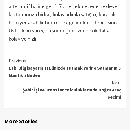
alternatif haline geldi. Siz de çekmecede bekleyen
laptopunuzu birkaç kolay adımla satışa çıkararak
hem yer açabilir hem de ek gelir elde edebilirsiniz.
Üstelik bu süreç düşündüğünüzden çok daha
kolay ve hızlı.
Continue
Previous
Eski Bilgisayarınızı Elinizde Tutmak Yerine Satmanın 5
Reading
Mantıklı Nedeni
Next
Şehir İçi ve Transfer Yolculuklarında Doğru Araç
Seçimi
More Stories