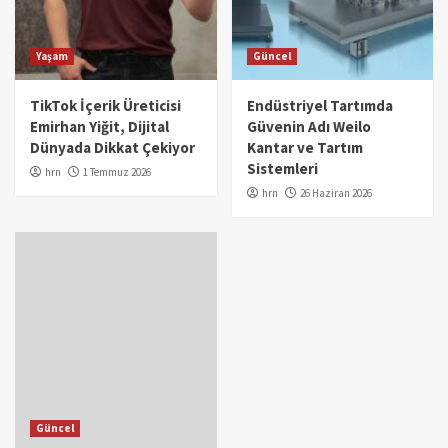
Yaşam
Güncel
TikTok İçerik Üreticisi
Endüstriyel Tartımda
Emirhan Yiğit, Dijital
Güvenin Adı Weilo
Dünyada Dikkat Çekiyor
Kantar ve Tartım
Sistemleri
hrn
1 Temmuz 2026
hrn
26 Haziran 2026
Güncel