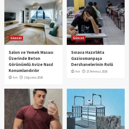
Güncel
Güncel
Salon ve Yemek Masası
Sınava Hazırlıkta
Üzerinde Beton
Gaziosmanpaşa
Görünümlü Avize Nasıl
Dershanelerinin Rolü
Konumlandırılır
hrn
25 Temmuz 2026
hrn
2 Ağustos 2026