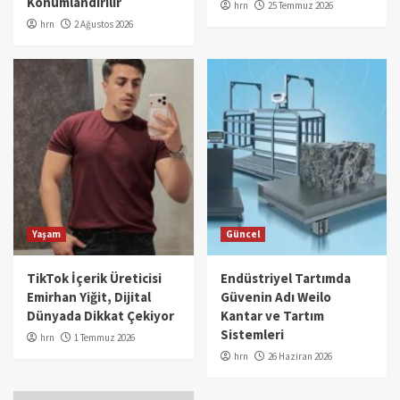
Konumlandırılır
hrn
25 Temmuz 2026
hrn
2 Ağustos 2026
Yaşam
Güncel
TikTok İçerik Üreticisi
Endüstriyel Tartımda
Emirhan Yiğit, Dijital
Güvenin Adı Weilo
Dünyada Dikkat Çekiyor
Kantar ve Tartım
Sistemleri
hrn
1 Temmuz 2026
hrn
26 Haziran 2026