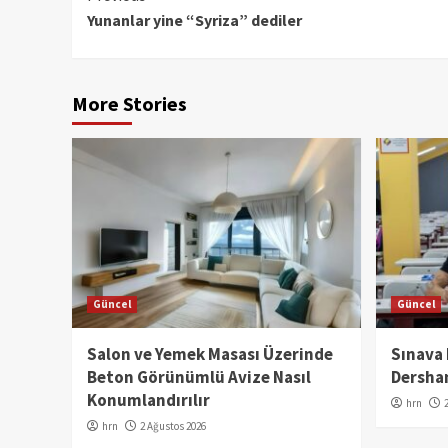
Yunanlar yine “Syriza” dediler
Reading
More Stories
Güncel
Güncel
Salon ve Yemek Masası Üzerinde
Sınava
Beton Görünümlü Avize Nasıl
Dershan
Konumlandırılır
hrn
hrn
2 Ağustos 2026