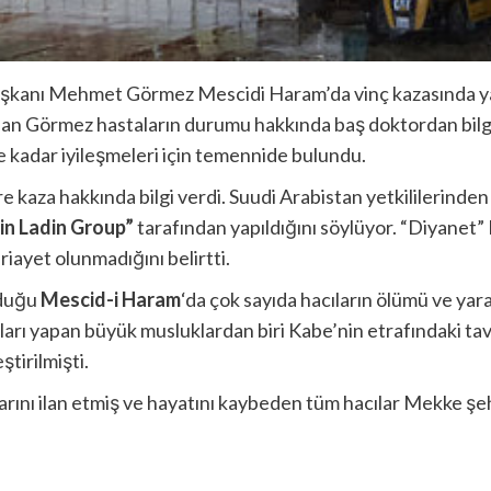
şkanı Mehmet Görmez Mescidi Haram’da vinç kazasında yara
n Görmez hastaların durumu hakkında baş doktordan bilgi a
kadar iyileşmeleri için temennide bulundu.
e kaza hakkında bilgi verdi. Suudi Arabistan yetkililerinden
in Ladin Group”
tarafından yapıldığını söylüyor. “Diyanet” 
 riayet olunmadığını belirtti.
nduğu
Mescid-i Haram
‘da çok sayıda hacıların ölümü ve ya
arı yapan büyük musluklardan biri Kabe’nin etrafındaki tav
tirilmişti.
klarını ilan etmiş ve hayatını kaybeden tüm hacılar Mekke ş