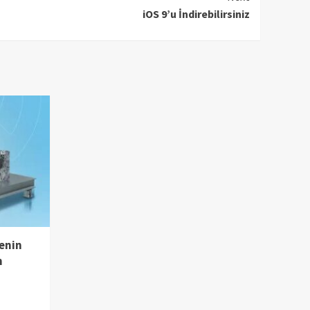
iOS 9’u İndirebilirsiniz
enin
m