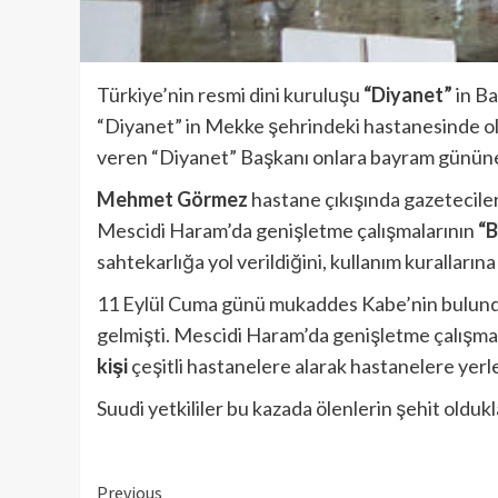
Türkiye’nin resmi dini kuruluşu
“Diyanet”
in Ba
“Diyanet” in Mekke şehrindeki hastanesinde ola
veren “Diyanet” Başkanı onlara bayram gününe 
Mehmet Görmez
hastane çıkışında gazeteciler
Mescidi Haram’da genişletme çalışmalarının
“B
sahtekarlığa yol verildiğini, kullanım kurallarına
11 Eylül Cuma günü mukaddes Kabe’nin bulu
gelmişti. Mescidi Haram’da genişletme çalışmal
kişi
çeşitli hastanelere alarak hastanelere yerleş
Suudi yetkililer bu kazada ölenlerin şehit oldu
Continue
Previous