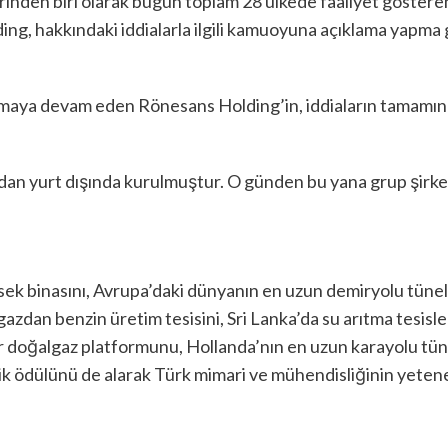
rinden biri olarak bugün toplam 28 ülkede faaliyet gösteren,
ng, hakkındaki iddialarla ilgili kamuoyuna açıklama yapma
aya devam eden Rönesans Holding’in, iddiaların tamamını 
dan yurt dışında kurulmuştur. O günden bu yana grup şirketl
ek binasını, Avrupa’daki dünyanın en uzun demiryolu tüneli
dan benzin üretim tesisini, Sri Lanka’da su arıtma tesisle
 doğalgaz platformunu, Hollanda’nın en uzun karayolu tün
lik ödülünü de alarak Türk mimari ve mühendisliğinin yeten