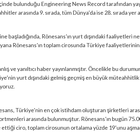
t içinde bulunduğu Engineering News Record tarafından yay
hhitler arasında 9. sırada, tüm Dünya’da ise 28. sırada yer 
ine başladığında, Rönesans’ın yurt dışındaki faaliyetleri n
na Rönesans’ın toplam cirosunda Türkiye faaliyetlerinin p
yanlış ve yanıltıcı haber yayınlanmıştır. Öncelikle bu durum
kiye’nin yurt dışındaki gelmiş geçmiş en büyük müteahhitlik
yoruz.
esans, Türkiye’nin en çok istihdam oluşturan şirketleri ara
rekortmenleri arasında bulunmuştur. Rönesans’ın bugün 75.0
ttiği ciro, toplam cirosunun ortalama yüzde 19’unu aşmam