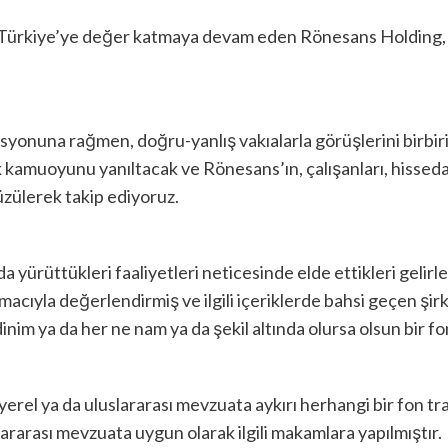
 Türkiye’ye değer katmaya devam eden Rönesans Holding, ge
onuna rağmen, doğru-yanlış vakıalarla görüşlerini birbirind
ak kamuoyunu yanıltacak ve Rönesans’ın, çalışanları, hissedarl
 üzülerek takip ediyoruz.
 yürüttükleri faaliyetleri neticesinde elde ettikleri gelirle
cıyla değerlendirmiş ve ilgili içeriklerde bahsi geçen şirket
inim ya da her ne nam ya da şekil altında olursa olsun bir f
rel ya da uluslararası mevzuata aykırı herhangi bir fon tra
uslararası mevzuata uygun olarak ilgili makamlara yapılmıştır.