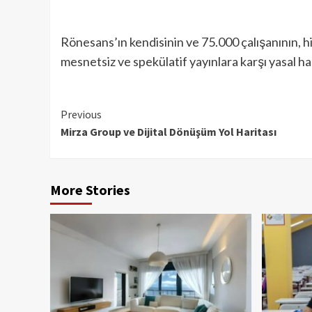
Rönesans’ın kendisinin ve 75.000 çalışanının, hisse
mesnetsiz ve spekülatif yayınlara karşı yasal h
Continue
Previous
Mirza Group ve Dijital Dönüşüm Yol Haritası
Reading
More Stories