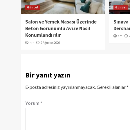
Güncel
Güncel
Salon ve Yemek Masası Üzerinde
Sınava
Beton Görünümlü Avize Nasıl
Dershan
Konumlandırılır
hrn
hrn
2 Ağustos 2026
Bir yanıt yazın
E-posta adresiniz yayınlanmayacak.
Gerekli alanlar
*
Yorum
*