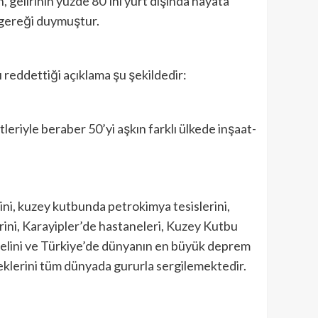
 gelirinin yüzde 80’ini yurt dışında hayata
 gereği duymuştur.
reddettiği açıklama şu şekildedir:
eriyle beraber 50’yi aşkın farklı ülkede inşaat-
ni, kuzey kutbunda petrokimya tesislerini,
rini, Karayipler’de hastaneleri, Kuzey Kutbu
elini ve Türkiye’de dünyanın en büyük deprem
eklerini tüm dünyada gururla sergilemektedir.