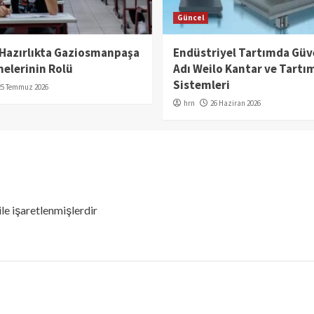
Güncel
 Hazırlıkta Gaziosmanpaşa
Endüstriyel Tartımda Güv
elerinin Rolü
Adı Weilo Kantar ve Tartı
Sistemleri
25 Temmuz 2026
hrn
26 Haziran 2026
ile işaretlenmişlerdir