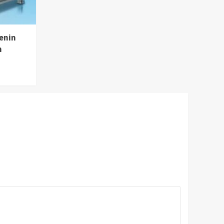
enin
m