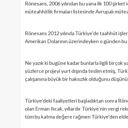
Rönesans, 2006 yılından bu yana ilk 100 şirke
müteahhitlik firmaları listesinde Avrupalı mütea
Rönesans 2012 yılında Türkiye’de taahhüt işler
Amerikan Dolarının üzerindeyken o günden bu ya
Ne yazık ki bugüne kadar bunlarla ilgili birçok 
yüzlerce projeyi yurt dışında teslim etmiş, Tür
çalışanına büyük bir haksızlık olduğunu düşünü
Türkiye’deki faaliyetleri başladıktan sonra Rön
olan Erman Ilıcak, yıllardır Türkiye’nin vergi 
tüm bu katma değere rağmen Türkiye’den elde e