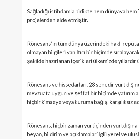
Sağladığı istihdamla birlikte hem dünyaya hem
projelerden elde etmiştir.
Rönesans’ın tüm dünya üzerindeki haklı repütasy
olmayan bilgileri yanıltıcı bir biçimde sıralayar
şekilde hazırlanan içerikleri ülkemizde yıllardır
Rönesans ve hissedarları, 28 senedir yurt dışında
mevzuata uygun ve şeffaf bir biçimde yatırım ama
hiçbir kimseye veya kuruma bağış, karşılıksız ed
Rönesans, hiçbir zaman yurtiçinden yurtdışına ye
beyan, bildirim ve açıklamalar ilgili yerel ve ul