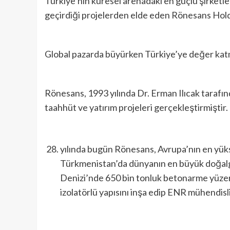
Türkiye’nin küresel arenadaki en güçlü şirketle
geçirdiği projelerden elde eden Rönesans Holdi
Global pazarda büyürken Türkiye’ye değer katm
Rönesans, 1993 yılında Dr. Erman Ilıcak tarafın
taahhüt ve yatırım projeleri gerçekleştirmiştir.
yılında bugün Rönesans, Avrupa’nın en yüks
Türkmenistan’da dünyanın en büyük doğalgaz
Denizi’nde 650 bin tonluk betonarme yüzer
izolatörlü yapısını inşa edip ENR mühendis