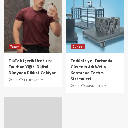
Yaşam
Güncel
TikTok İçerik Üreticisi
Endüstriyel Tartımda
Emirhan Yiğit, Dijital
Güvenin Adı Weilo
Dünyada Dikkat Çekiyor
Kantar ve Tartım
Sistemleri
hrn
1 Temmuz 2026
hrn
26 Haziran 2026