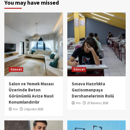
You may have missed
Güncel
Güncel
Salon ve Yemek Masası
Sınava Hazırlıkta
Üzerinde Beton
Gaziosmanpaşa
Görünümlü Avize Nasıl
Dershanelerinin Rolü
Konumlandırılır
hrn
25 Temmuz 2026
hrn
2 Ağustos 2026