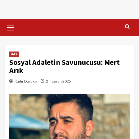
Skip
to
content
Primary
Menu
Ads
Sosyal Adaletin Savunucusu: Mert
Arık
Kadir Durukan
2 Haziran 2025