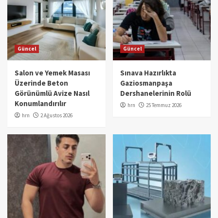
Güncel
Güncel
Salon ve Yemek Masası
Sınava Hazırlıkta
Üzerinde Beton
Gaziosmanpaşa
Görünümlü Avize Nasıl
Dershanelerinin Rolü
Konumlandırılır
hrn
25 Temmuz 2026
hrn
2 Ağustos 2026