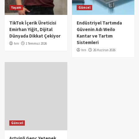
Yaşam
Güncel
TikTok İçerik Üreticisi
Endüstriyel Tartımda
Emirhan Yiğit, Dijital
Güvenin Adı Weilo
Dünyada Dikkat Çekiyor
Kantar ve Tartım
Sistemleri
hrn
1 Temmuz 2026
hrn
26 Haziran 2026
Güncel
Artvinli Genç Yetenek