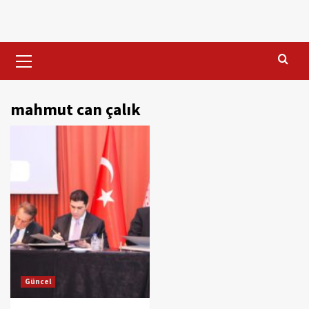
Skip
to
content
Primary
Menu
mahmut can çalık
Güncel