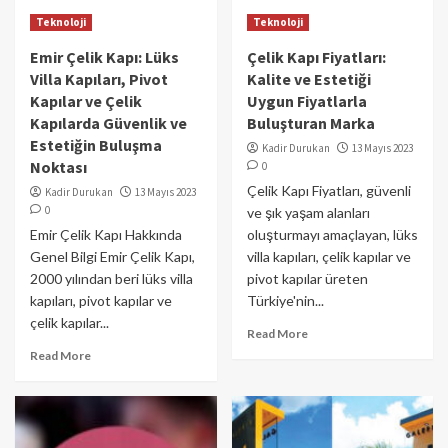
Teknoloji
Teknoloji
Emir Çelik Kapı: Lüks
Çelik Kapı Fiyatları:
Villa Kapıları, Pivot
Kalite ve Estetiği
Kapılar ve Çelik
Uygun Fiyatlarla
Kapılarda Güvenlik ve
Buluşturan Marka
Estetiğin Buluşma
Kadir Durukan
13 Mayıs 2023
Noktası
0
Çelik Kapı Fiyatları, güvenli
Kadir Durukan
13 Mayıs 2023
0
ve şık yaşam alanları
Emir Çelik Kapı Hakkında
oluşturmayı amaçlayan, lüks
Genel Bilgi Emir Çelik Kapı,
villa kapıları, çelik kapılar ve
2000 yılından beri lüks villa
pivot kapılar üreten
kapıları, pivot kapılar ve
Türkiye'nin...
çelik kapılar...
Read More
Read More