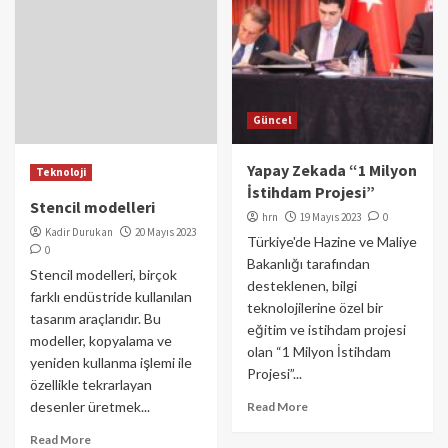
Güncel
Yapay Zekada “1 Milyon
Teknoloji
İstihdam Projesi”
Stencil modelleri
hrn
19 Mayıs 2023
0
Kadir Durukan
20 Mayıs 2023
Türkiye'de Hazine ve Maliye
0
Bakanlığı tarafından
Stencil modelleri, birçok
desteklenen, bilgi
farklı endüstride kullanılan
teknolojilerine özel bir
tasarım araçlarıdır. Bu
eğitim ve istihdam projesi
modeller, kopyalama ve
olan “1 Milyon İstihdam
yeniden kullanma işlemi ile
Projesi”...
özellikle tekrarlayan
desenler üretmek...
Read More
Read More