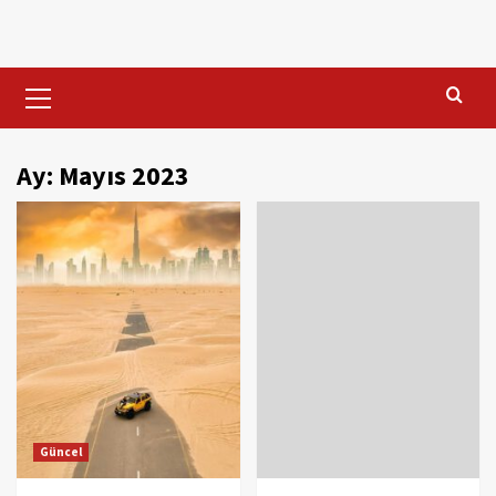
Skip
to
content
Primary
Menu
Ay:
Mayıs 2023
Güncel