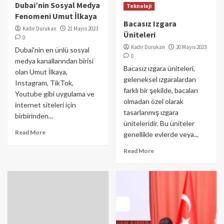
Dubai’nin Sosyal Medya
Teknoloji
Fenomeni Umut İlkaya
Bacasız Izgara
Kadir Durukan
21 Mayıs 2023
Üniteleri
0
Kadir Durukan
20 Mayıs 2023
Dubai'nin en ünlü sosyal
0
medya kanallarından birisi
Bacasız ızgara üniteleri,
olan Umut İlkaya,
geleneksel ızgaralardan
Instagram, TikTok,
farklı bir şekilde, bacaları
Youtube gibi uygulama ve
olmadan özel olarak
internet siteleri için
tasarlanmış ızgara
birbirinden...
üniteleridir. Bu üniteler
Read More
genellikle evlerde veya...
Read More