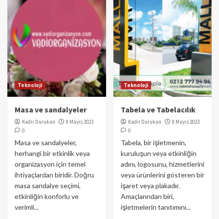
Teknoloji
Teknoloji
Masa ve sandalyeler
Tabela ve Tabelacılık
Kadir Durukan
8 Mayıs 2023
Kadir Durukan
8 Mayıs 2023
0
0
Masa ve sandalyeler,
Tabela, bir işletmenin,
herhangi bir etkinlik veya
kuruluşun veya etkinliğin
organizasyon için temel
adını, logosunu, hizmetlerini
ihtiyaçlardan biridir. Doğru
veya ürünlerini gösteren bir
masa sandalye seçimi,
işaret veya plakadır.
etkinliğin konforlu ve
Amaçlarından biri,
verimli...
işletmelerin tanıtımını...