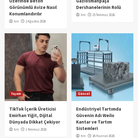
Üzerinde Beton
Gaziosmanpaşa
Görünümlü Avize Nasıl
Dershanelerinin Rolü
Konumlandırılır
hrn
25 Temmuz 2026
hrn
2 Ağustos 2026
Yaşam
Güncel
TikTok İçerik Üreticisi
Endüstriyel Tartımda
Emirhan Yiğit, Dijital
Güvenin Adı Weilo
Dünyada Dikkat Çekiyor
Kantar ve Tartım
Sistemleri
hrn
1 Temmuz 2026
hrn
26 Haziran 2026