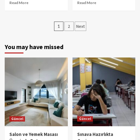
Read More
Read More
Yazı
1
2
Next
gezinmesi
You may have missed
Güncel
Güncel
Salon ve Yemek Masası
Sınava Hazırlıkta