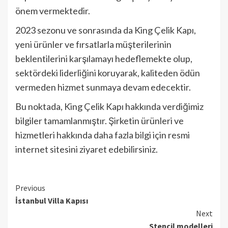
önem vermektedir.
2023 sezonu ve sonrasında da King Çelik Kapı,
yeni ürünler ve fırsatlarla müşterilerinin
beklentilerini karşılamayı hedeflemekte olup,
sektördeki liderliğini koruyarak, kaliteden ödün
vermeden hizmet sunmaya devam edecektir.
Bu noktada, King Çelik Kapı hakkında verdiğimiz
bilgiler tamamlanmıştır. Şirketin ürünleri ve
hizmetleri hakkında daha fazla bilgi için resmi
internet sitesini ziyaret edebilirsiniz.
Continue
Previous
İstanbul Villa Kapısı
Reading
Next
Stencil modelleri