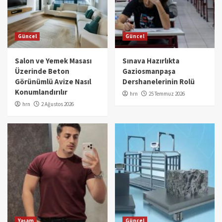
Güncel
Güncel
Salon ve Yemek Masası
Sınava Hazırlıkta
Üzerinde Beton
Gaziosmanpaşa
Görünümlü Avize Nasıl
Dershanelerinin Rolü
Konumlandırılır
hrn
25 Temmuz 2026
hrn
2 Ağustos 2026
Yaşam
Güncel