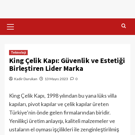
Skip
to
content
Primary
Menu
Teknoloji
King Çelik Kapı: Güvenlik ve Estetiği
Birleştiren Lider Marka
Kadir Durukan
13 Mayıs 2023
0
King Çelik Kapı, 1998 yılından bu yana lüks villa
kapıları, pivot kapılar ve çelik kapılar üreten
Türkiye’nin önde gelen firmalarından biridir.
Yenilikçi üretim anlayışı, kaliteli malzemeler ve
ustaların el oyması işçilikleri ile zenginleştirilmiş