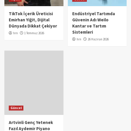
TikTok İçerik Üreticisi
Endüstriyel Tartımda
Emirhan Yiğit, Dijital
Güvenin Adı Weilo
Dünyada Dikkat Çekiyor
Kantar ve Tartım
Sistemleri
hrn
1 Temmuz 2026
hrn
26 Haziran 2026
Güncel
Artvinli Genç Yetenek
Fazıl Aydemir Piyano