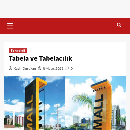
Skip
to
content
Primary
Menu
Teknoloji
Tabela ve Tabelacılık
Kadir Durukan
8 Mayıs 2023
0