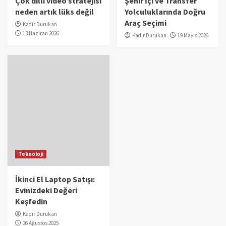
Çok dilli video stratejisi
Şehir İçi ve Transfer
neden artık lüks değil
Yolculuklarında Doğru
Araç Seçimi
Kadir Durukan
13 Haziran 2026
Kadir Durukan
19 Mayıs 2026
Teknoloji
İkinci El Laptop Satışı:
Evinizdeki Değeri
Keşfedin
Kadir Durukan
26 Ağustos 2025