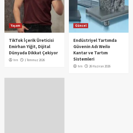
Yaşam
Güncel
TikTok İçerik Üreticisi
Endüstriyel Tartımda
Emirhan Yiğit, Dijital
Güvenin Adı Weilo
Dünyada Dikkat Çekiyor
Kantar ve Tartım
Sistemleri
hrn
1 Temmuz 2026
hrn
26 Haziran 2026