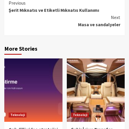
Continue
Previous
Şerit Mıknatıs ve Etiketli Mıknatıs Kullanımı
Reading
Next
Masa ve sandalyeler
More Stories
Teknoloji
Teknoloji