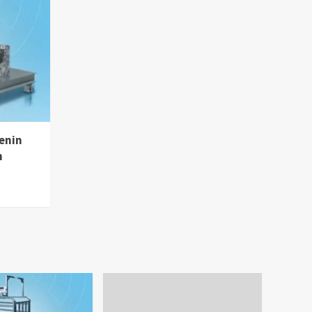
enin
m