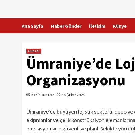
Skip
to
content
Ana Sayfa
Haber Gönder
İletişim
Künye
Güncel
Ümraniye’de Loji
Organizasyonu
Kadir Durukan
16 Şubat 2026
Ümraniye’de büyüyen lojistik sektörü, depo ve d
ekipmanlar ve çelik konstrüksiyon elemanlarının
operasyonların güvenli ve planlı şekilde yürütül