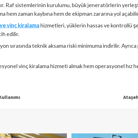
adır. Raf sistemlerinin kurulumu, büyük jeneratörlerin yerleş
lama hem zaman kaybına hem de ekipman zararına yol açabilir
ye vinç kiralama
hizmetleri, yüklerin hassas ve kontrollü şe
h edilir.
on sırasında teknik aksama riski minimuma indirilir. Ayrıca
ofesyonel vinç kiralama hizmeti almak hem operasyonel hız h
Kullanımı
Ataşeh