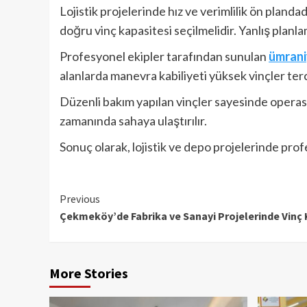
Lojistik projelerinde hız ve verimlilik ön pland
doğru vinç kapasitesi seçilmelidir. Yanlış plan
Profesyonel ekipler tarafından sunulan
ümrani
alanlarda manevra kabiliyeti yüksek vinçler terci
Düzenli bakım yapılan vinçler sayesinde operasy
zamanında sahaya ulaştırılır.
Sonuç olarak, lojistik ve depo projelerinde pr
Continue
Previous
Çekmeköy’de Fabrika ve Sanayi Projelerinde Vinç 
Reading
More Stories