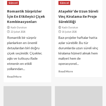
Güncel
Güncel
Romantik Sürprizler
Ataşehir’de Uzun Süreli
İçin En Etkileyici Çiçek
Vinç Kiralama ile Proje
Kombinasyonları
Sürekliliği
Kadir Durukan
Kadir Durukan
22 Şubat 2026
16 Şubat 2026
Romantik bir sürpriz
Bazı projeler haftalar hatta
planlarken en önemli
aylar sürebilir. Bu tür
detaylardan biri doğru
durumlarda uzun süreli vinç
çiçek seçimidir. Çiçekler,
kiralama hizmeti almak hem
aşkı ve tutkuyu ifade
maliyet hem de
etmenin en etkili
operasyonel...
yollarından...
Read More
Read More