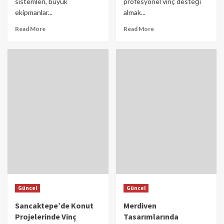
sistemleri, büyük
profesyonel vinç desteği
ekipmanlar...
almak...
Read More
Read More
Güncel
Güncel
Sancaktepe’de Konut
Merdiven
Projelerinde Vinç
Tasarımlarında