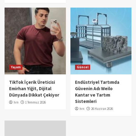
Yaşam
Güncel
TikTok İçerik Üreticisi
Endüstriyel Tartımda
Emirhan Yiğit, Dijital
Güvenin Adı Weilo
Dünyada Dikkat Çekiyor
Kantar ve Tartım
Sistemleri
hrn
1 Temmuz 2026
hrn
26 Haziran 2026