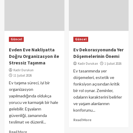
Güncel
Güncel
Evden Eve Nakliyatta
Ev Dekorasyonunda Yer
Doğru Organizasyon ile
Döşemelerinin Önemi
Stressiz Taşınma
Kadir Durukan
1 Şubat 2026
Kadir Durukan
Ev tasarımında yer
11 Şubat 2026
döşemeleri, estetik ve
Ev taşıma süreci, iyi bir
fonksiyon açısından kritik
organizasyon
bir rol oynar. Zeminler,
yapılmadığında oldukça
odaların karakterini belirler
yorucu ve karmaşık bir hale
ve yaşam alanlarının
gelebilir. Eşyaların
konforunu...
güvenliği, zamanında
Read More
teslimat ve düzenli...
Read More