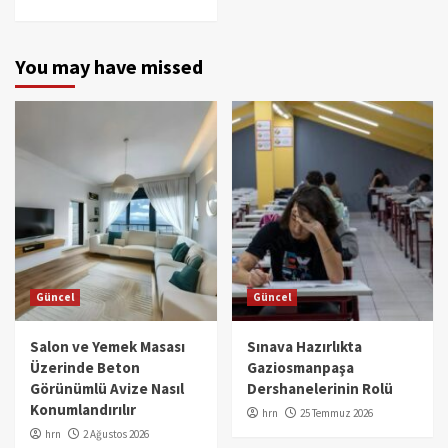
You may have missed
Güncel
Güncel
Salon ve Yemek Masası
Sınava Hazırlıkta
Üzerinde Beton
Gaziosmanpaşa
Görünümlü Avize Nasıl
Dershanelerinin Rolü
Konumlandırılır
hrn
25 Temmuz 2026
hrn
2 Ağustos 2026