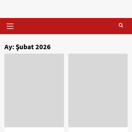
Skip
to
content
Primary
Menu
Ay:
Şubat 2026