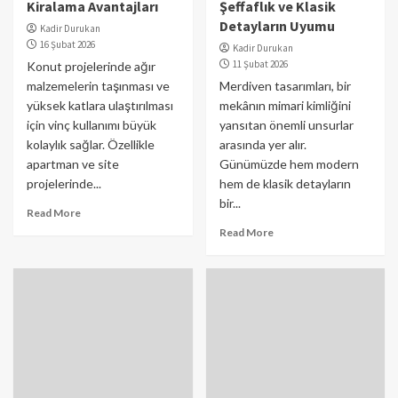
Kiralama Avantajları
Şeffaflık ve Klasik
Detayların Uyumu
Kadir Durukan
16 Şubat 2026
Kadir Durukan
11 Şubat 2026
Konut projelerinde ağır
malzemelerin taşınması ve
Merdiven tasarımları, bir
yüksek katlara ulaştırılması
mekânın mimari kimliğini
için vinç kullanımı büyük
yansıtan önemli unsurlar
kolaylık sağlar. Özellikle
arasında yer alır.
apartman ve site
Günümüzde hem modern
projelerinde...
hem de klasik detayların
bir...
Read More
Read More