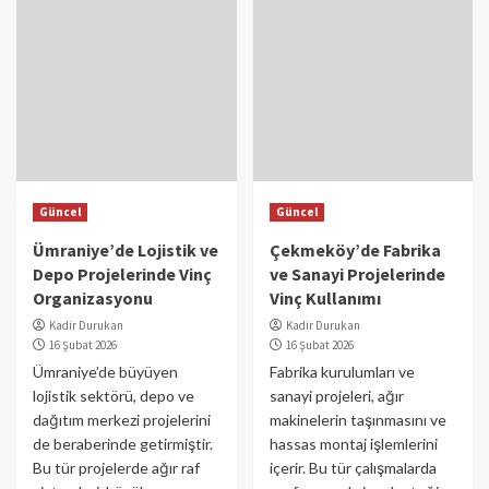
Güncel
Güncel
Ümraniye’de Lojistik ve
Çekmeköy’de Fabrika
Depo Projelerinde Vinç
ve Sanayi Projelerinde
Organizasyonu
Vinç Kullanımı
Kadir Durukan
Kadir Durukan
16 Şubat 2026
16 Şubat 2026
Ümraniye’de büyüyen
Fabrika kurulumları ve
lojistik sektörü, depo ve
sanayi projeleri, ağır
dağıtım merkezi projelerini
makinelerin taşınmasını ve
de beraberinde getirmiştir.
hassas montaj işlemlerini
Bu tür projelerde ağır raf
içerir. Bu tür çalışmalarda