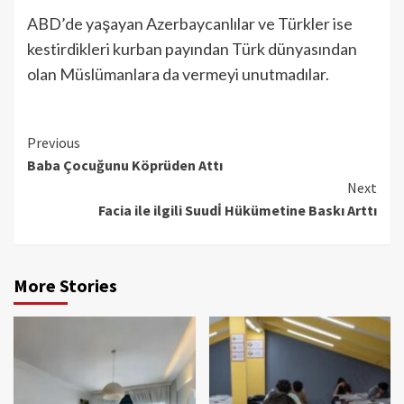
ABD’de yaşayan Azerbaycanlılar ve Türkler ise
kestirdikleri kurban payından Türk dünyasından
olan Müslümanlara da vermeyi unutmadılar.
Continue
Previous
Baba Çocuğunu Köprüden Attı
Reading
Next
Facia ile ilgili Suudİ Hükümetine Baskı Arttı
More Stories