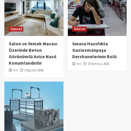
Güncel
Güncel
Salon ve Yemek Masası
Sınava Hazırlıkta
Üzerinde Beton
Gaziosmanpaşa
Görünümlü Avize Nasıl
Dershanelerinin Rolü
Konumlandırılır
hrn
25 Temmuz 2026
hrn
2 Ağustos 2026