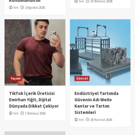
Konumlandırılır
hrn
25 Temmuz 2026
hrn
2 Ağustos 2026
Yaşam
Güncel
TikTok İçerik Üreticisi
Endüstriyel Tartımda
Emirhan Yiğit, Dijital
Güvenin Adı Weilo
Dünyada Dikkat Çekiyor
Kantar ve Tartım
Sistemleri
hrn
1 Temmuz 2026
hrn
26 Haziran 2026