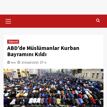
Skip
to
content
Primary
Menu
Güncel
ABD’de Müslümanlar Kurban
Bayramını Kıldı
hrn
25 Eylül 2015
0