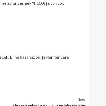
inize zarar vermek % 100 işe yarıyor.
ecek. Eline hasarsız bir şeyler, tencere
Next
Sigara İçenler Bu Meyveyi Mutlaka Yesinler