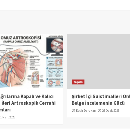
Yaşam
rılarına Kapalı ve Kalıcı
Şirket İçi Suistimalleri Ö
İleri Artroskopik Cerrahi
Belge İncelemenin Gücü
mları
Kadir Durukan
26 Ocak 2026
11 Mart 2026