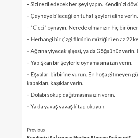
– Sizi rezil edecek her şeyi yapın. Kendinizi dö
– Çeyneye bileceği en tuhaf şeyleri eline verin.
– “Cicci” oynayın. Nerede olmanızın hiç bir öne
– Herhangi bir çizgi filminin müziğini en az 22 
– Ağzına yiyecek şişesi, ya da Göğsünüz verin. B
– Yapışkan bir şeylerle oynamasına izin verin.
– Eşyaları birbirine vurun. En hoşa gitmeyen gür
kapakları, kaşıklar verin.
– Dolabı söküp dağıtmasına izin verin.
– Ya da yavaş yavaş kitap okuyun.
Continue
Previous
Kendimizi Su İçmeye Mecbur Etmeye Değer mi?