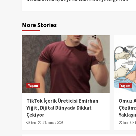
Reading
More Stories
Yaşam
Yaşam
TikTok İçerik Üreticisi Emirhan
Omuz Ağ
Yiğit, Dijital Dünyada Dikkat
Çözüm: 
Çekiyor
Yaklaşı
hrn
1 Temmuz 2026
hrn