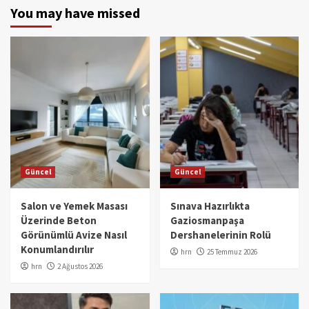
You may have missed
Güncel
Güncel
Salon ve Yemek Masası
Sınava Hazırlıkta
Üzerinde Beton
Gaziosmanpaşa
Görünümlü Avize Nasıl
Dershanelerinin Rolü
Konumlandırılır
hrn
25 Temmuz 2026
hrn
2 Ağustos 2026