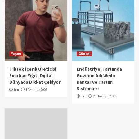
Yaşam
Güncel
TikTok İçerik Üreticisi
Endüstriyel Tartımda
Emirhan Yiğit, Dijital
Güvenin Adı Weilo
Dünyada Dikkat Çekiyor
Kantar ve Tartım
Sistemleri
hrn
1 Temmuz 2026
hrn
26 Haziran 2026