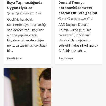
Eşya Taşımacılığında
Donald Trump,
Uygun Fiyatlar
koronavirüse tweet
atarak Çin’i ele geçirdi
hrn
30 Aralık 2020
0
hrn
18 Aralık 2020
0
Özellikle kalabalık
şehirlerde eşya taşımacılığı
ABD Başkanı Donald
son derece zorlu koşullar
Trump, Cuma günü bir
altında yapılmaktadır.
tweet'te "Çin Virüsü"
Eşyaların bir yerden diğer
olarak kullandığı kötü
noktaya taşınması çok basit
şöhretli ifadesini kullanarak
bir...
Çin'e bir kez daha...
Read More
Read More