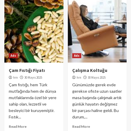
Ads
Ads
Çam Fıstığı Fiyatı
Çalışma Koltuğu
hrn
30 Mayıs 2025
hrn
30 Mayıs 2025
Çam fıstığı, hem Türk
Günümüzde gerek evde
mutfağında hem de dünya
gerekse ofiste uzun saatler
mutfaklarında özel bir yere
masa başında çalışmak artık
sahip olan, lezzetli ve
günlük hayatın değişmez
besleyici bir kuruyemiştir.
bir parçası haline geldi. Bu
Fıstık...
durum,...
Read More
Read More