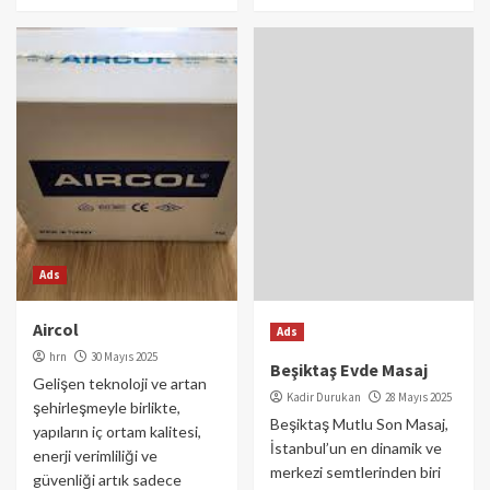
Ads
Aircol
Ads
hrn
30 Mayıs 2025
Beşiktaş Evde Masaj
Gelişen teknoloji ve artan
Kadir Durukan
28 Mayıs 2025
şehirleşmeyle birlikte,
Beşiktaş Mutlu Son Masaj,
yapıların iç ortam kalitesi,
İstanbul’un en dinamik ve
enerji verimliliği ve
merkezi semtlerinden biri
güvenliği artık sadece