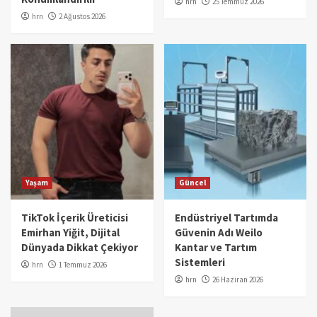
hrn
25 Temmuz 2026
hrn
2 Ağustos 2026
Yaşam
Güncel
TikTok İçerik Üreticisi
Endüstriyel Tartımda
Emirhan Yiğit, Dijital
Güvenin Adı Weilo
Dünyada Dikkat Çekiyor
Kantar ve Tartım
Sistemleri
hrn
1 Temmuz 2026
hrn
26 Haziran 2026