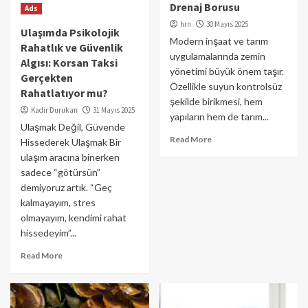
Drenaj Borusu
Ads
hrn
30 Mayıs 2025
Ulaşımda Psikolojik
Modern inşaat ve tarım
Rahatlık ve Güvenlik
uygulamalarında zemin
Algısı: Korsan Taksi
yönetimi büyük önem taşır.
Gerçekten
Özellikle suyun kontrolsüz
Rahatlatıyor mu?
şekilde birikmesi, hem
Kadir Durukan
31 Mayıs 2025
yapıların hem de tarım...
Ulaşmak Değil, Güvende
Read More
Hissederek Ulaşmak Bir
ulaşım aracına binerken
sadece “götürsün”
demiyoruz artık. “Geç
kalmayayım, stres
olmayayım, kendimi rahat
hissedeyim”...
Read More