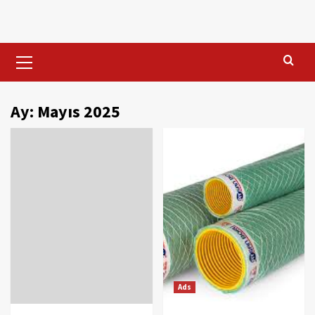
Skip
to
content
Primary
Menu
Ay:
Mayıs 2025
Ads