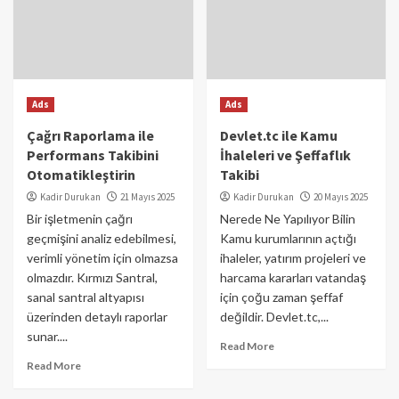
Ads
Ads
Çağrı Raporlama ile
Devlet.tc ile Kamu
Performans Takibini
İhaleleri ve Şeffaflık
Otomatikleştirin
Takibi
Kadir Durukan
21 Mayıs 2025
Kadir Durukan
20 Mayıs 2025
Bir işletmenin çağrı
Nerede Ne Yapılıyor Bilin
geçmişini analiz edebilmesi,
Kamu kurumlarının açtığı
verimli yönetim için olmazsa
ihaleler, yatırım projeleri ve
olmazdır. Kırmızı Santral,
harcama kararları vatandaş
sanal santral altyapısı
için çoğu zaman şeffaf
üzerinden detaylı raporlar
değildir. Devlet.tc,...
sunar....
Read More
Read More