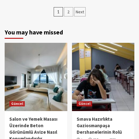
Yazı
1
2
Next
gezinmesi
You may have missed
Güncel
Güncel
Salon ve Yemek Masası
Sınava Hazırlıkta
Üzerinde Beton
Gaziosmanpaşa
Görünümlü Avize Nasıl
Dershanelerinin Rolü
Konumlandırılır