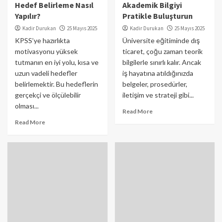
Hedef Belirleme Nasıl
Akademik Bilgiyi
Yapılır?
Pratikle Buluşturun
Kadir Durukan
25 Mayıs 2025
Kadir Durukan
25 Mayıs 2025
KPSS’ye hazırlıkta
Üniversite eğitiminde dış
motivasyonu yüksek
ticaret, çoğu zaman teorik
tutmanın en iyi yolu, kısa ve
bilgilerle sınırlı kalır. Ancak
uzun vadeli hedefler
iş hayatına atıldığınızda
belirlemektir. Bu hedeflerin
belgeler, prosedürler,
gerçekçi ve ölçülebilir
iletişim ve strateji gibi...
olması...
Read More
Read More