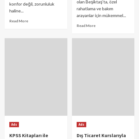
olan Beşiktaş’ta, özel
konfor değil, zorunluluk
rahatlama ve bakım
haline...
arayanlar için mükemmel...
Read More
Read More
Ads
Ads
KPSS Kitapları ile
Dış Ticaret Kurslarıyla