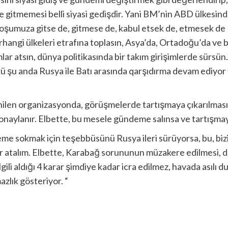
gitmemesi belli siyasi gedişdir. Yani BM’nin ABD ülkesind
hoşumuza gitse de, gitmese de, kabul etsek de, etmesek de
herhangi ülkeleri etrafına toplasın, Asya’da, Ortadoğu’da ve b
 adımlar atsın, dünya politikasında bir takım girişimlerde sürs
kü şu anda Rusya ile Batı arasında qarşıdırma devam ediyor 
ilen organizasyonda, görüşmelerde tartışmaya çıkarılmasın
aylanır. Elbette, bu mesele gündeme salınsa ve tartışmaya ç
e sokmak için teşebbüsünü Rusya ileri sürüyorsa, bu, bizi 
ar atalım. Elbette, Karabağ sorununun müzakere edilmesi, dü
ili aldığı 4 karar şimdiye kadar icra edilmez, havada asılı
zlık gösteriyor. “