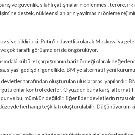
ış ve güvenlik, silahlı çatışmaların önlenmesi, teröre, ırk 
lişimine destek, nükleer silahların yayılmasını önleme rejim
s’ye bildirib ki, Putin’in davetlisi olarak Moskova’ya gelen 
i ve çok taraflı görüşmeleri de öngörülüyor.
ındaki kültürel çarpışmanın bariz örneği olarak değerlendiri
a, siyasi gedişdir, genellikle, BM’ye alternatif yeni kuru
evletler tarafından oluşturulan uluslararası yapılardır. 
örgütü onlar kontrol ederler. O yüzden buna karşı alternatif
r ve bu, mümkün değildir. Eğer lider devletlerin rızası o
düzeyde herhangi teşkilatı oluşturulabilir. Düşünüyorum ki
masını siyasi gidiş ve gündemi değiştirmek gibi değerlendirip,