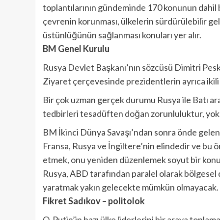
toplantılarının gündeminde 170 konunun dahil bar
çevrenin korunması, ülkelerin sürdürülebilir ge
üstünlüğünün sağlanması konuları yer alır.
BM Genel Kurulu
Rusya Devlet Başkanı’nın sözcüsü Dimitri Peskov 
Ziyaret çerçevesinde prezidentlerin ayrıca ikil
Bir çok uzman gerçek durumu Rusya ile Batı aras
tedbirleri tesadüften doğan zorunluluktur, yoks
BM İkinci Dünya Savaşı’ndan sonra önde gelen d
Fransa, Rusya ve İngiltere’nin elindedir ve bu 
etmek, onu yeniden düzenlemek soyut bir konudu
Rusya, ABD tarafından paralel olarak bölgesel 
yaratmak yakın gelecekte mümkün olmayacak.
Fikret Sadıkov – politolok
O, Putin’in bazı ülke liderlerini bir araya topla