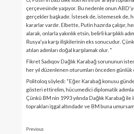
çerçevesinde yaşıyor. Bu nedenle onun ABD’ye 
gerçekler başkadır. İstesek de, istemesek de, 
kararlar vardır. Elbette, Putin hazırda çalışır, 
alarak, onlarla yakınlık etsin, belirli karşılıklı
Rusya’ya karşı ilişkilerinin eks sonucudur. Çün
atılan adımları doğal karşılamak olur. ”
Fikret Sadıqov Dağlık Karabağ sorununun isten
her yıl düzenlenen oturumları önceden günlük on
Politoloq söyledi: “Eğer Karabağ konusu gündem
gösteri ettirelim, hücumedici diplomatik adıml
Çünkü BM nin 1993 yılında Dağlık Karabağ ile ilg
toprakları işgal altındadır ve BM buna umursama
Continue
Previous