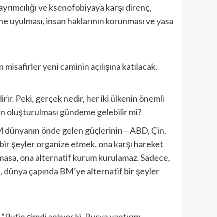
ayrımcılığı ve ksenofobiyaya karşı direnç,
ine uyulması, insan haklarının korunması ve yasa
misafirler yeni caminin açılışına katılacak.
r. Peki, gerçek nedir, her iki ülkenin önemli
mun oluşturulması gündeme gelebilir mi?
BM dünyanın önde gelen güçlerinin – ABD, Çin,
 bir şeyler organize etmek, ona karşı hareket
lmasa, ona alternatif kurum kurulamaz. Sadece,
, dünya çapında BM’ye alternatif bir şeyler
 “Putin şimdi anlıyor ki, Rusya yaptırım