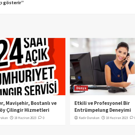
ı gösterir”
Dünya
r, Mavişehir, Bostanlı ve
Etkili ve Profesyonel Bir
y Çilingir Hizmetleri
Entrümpelung Deneyimi
rukan
18 Haziran 2023
0
Kadir Durukan
18 Haziran 2023