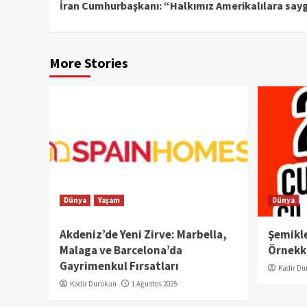
İran Cumhurbaşkanı: “Halkımız Amerikalılara sayg
Reading
More Stories
Dünya
Yaşam
Dünya
Akdeniz’de Yeni Zirve: Marbella,
Şemikle
Malaga ve Barcelona’da
Örnekkö
Gayrimenkul Fırsatları
Kadir Du
Kadir Durukan
1 Ağustos 2025