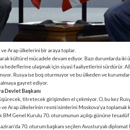
 ve Arap ülkelerini bir araya toplar.
rak kültürel mücadele devam ediyor. Bazı durumlarda iki ü
 hedeflerine ulaşmak için siyasi faaliyetlerini sürdürür. A
lanıyor. Rusya ise boş oturmuyor ve bu ülkeden ve kurumd
kalmaya gayret ediyor.
ya Devlet Başkanı
üşürecek, titretecek girişimden el çekmiyor. O, bu kez Rusy
 ve Arap ülkelerinin resmi isimlerini Moskova’ya toplamak 
k BM Genel Kurulu 70. oturumunun açılışı gününe tesadüf e
iran’da 70. oturum başkanı seçilen Avusturyalı diplomat