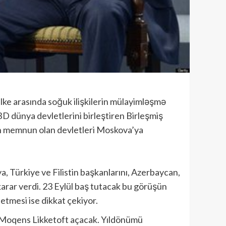
lke arasında soğuk ilişkilerin mülayimləşmə
BD dünya devletlerini birleştiren Birleşmiş
an memnun olan devletleri Moskova’ya
a, Türkiye ve Filistin başkanlarını, Azerbaycan,
karar verdi. 23 Eylül baş tutacak bu görüşün
tmesi ise dikkat çekiyor.
 Moqens Likketoft açacak. Yıldönümü