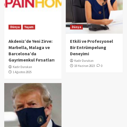
Dünya
Yaşam
Dünya
Akdeniz’de Yeni Zirve:
Etkili ve Profesyonel
Marbella, Malaga ve
Bir Entrümpelung
Barcelona’da
Deneyimi
Gayrimenkul Fırsatları
Kadir Durukan
18 Haziran 2023
0
Kadir Durukan
1 Ağustos 2025