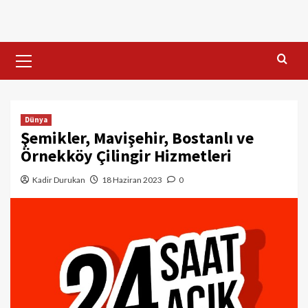
Skip
to
content
Primary
Menu
Dünya
Şemikler, Mavişehir, Bostanlı ve
Örnekköy Çilingir Hizmetleri
Kadir Durukan
18 Haziran 2023
0