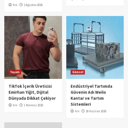
hrn
2 Ağustos 2026
Yaşam
Güncel
TikTok İçerik Üreticisi
Endüstriyel Tartımda
Emirhan Yiğit, Dijital
Güvenin Adı Weilo
Dünyada Dikkat Çekiyor
Kantar ve Tartım
Sistemleri
hrn
1 Temmuz 2026
hrn
26 Haziran 2026