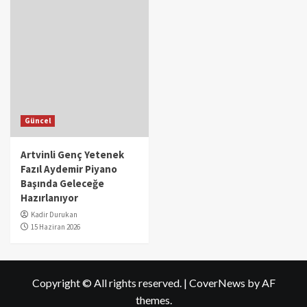
Güncel
Artvinli Genç Yetenek
Fazıl Aydemir Piyano
Başında Geleceğe
Hazırlanıyor
Kadir Durukan
15 Haziran 2026
Copyright © All rights reserved.
|
CoverNews
by AF
themes.