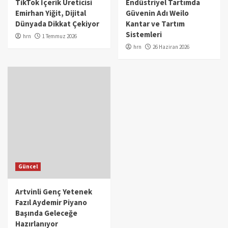
TikTok İçerik Üreticisi
Endüstriyel Tartımda
Emirhan Yiğit, Dijital
Güvenin Adı Weilo
Dünyada Dikkat Çekiyor
Kantar ve Tartım
Sistemleri
hrn
1 Temmuz 2026
hrn
26 Haziran 2026
Güncel
Artvinli Genç Yetenek
Fazıl Aydemir Piyano
Başında Geleceğe
Hazırlanıyor