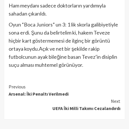
Ham meydanı sadece doktorların yardımıyla
sahadan çıkarıldı.
Oyun “Boca Juniors” un 3: 1 lik skorla galibiyetiyle
sona erdi. Şunu da belirtelim ki, hakem Teveze
hiçbir kart göstermemesi de ilginç bir görüntü
ortaya koydu.Açık ve net bir şekilde rakip
futbolcunun ayak bileğine basan Tevez’in disiplin
suçu alması muhtemel görünüyor.
Continue
Previous
Arsenal: İki Penaltı Verilmedi
Reading
Next
UEFA İki Milli Takımı Cezalandırdı