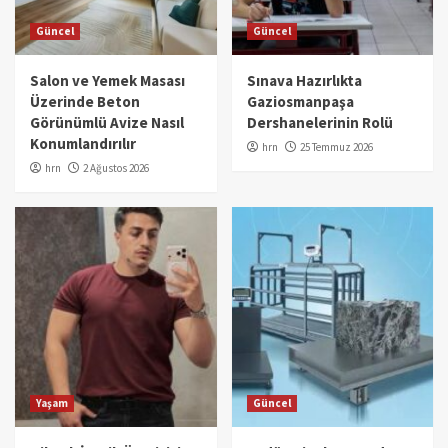
Güncel
Güncel
Salon ve Yemek Masası
Sınava Hazırlıkta
Üzerinde Beton
Gaziosmanpaşa
Görünümlü Avize Nasıl
Dershanelerinin Rolü
Konumlandırılır
hrn
25 Temmuz 2026
hrn
2 Ağustos 2026
Yaşam
Güncel